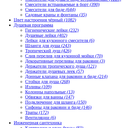
Смесители встраиваемые в борт
(390)
Смесители для биде
(644)
Садовые краны и фонтаны
(35)
Цвет настроения чёрный
(1082)
Душевая программа
Гигиенические лейки
(232)
Душевые лейки
(402)
Лейки для кухонного смесителя
(6)
Шланги для душа
(243)
Тропический душ
(426)
Слив перелив для кухонной мойки
(70)
Декоративные переливы для раковин
(3)
Держатели тропического душа
(121)
Держатели душевых леек
(57)
Донные клапана для раковин и биде
(214)
Стойки для душа
(268)
Изливы
(109)
Колонны напольные
(13)
Обвязки для ванны
(147)
Подключение для шланга
(150)
Сифоны для раковин и биде
(146)
Трапы
(172)
Вентиляции
(6)
Инженерная сантехника
Картриджи и кран-буксы
(83)