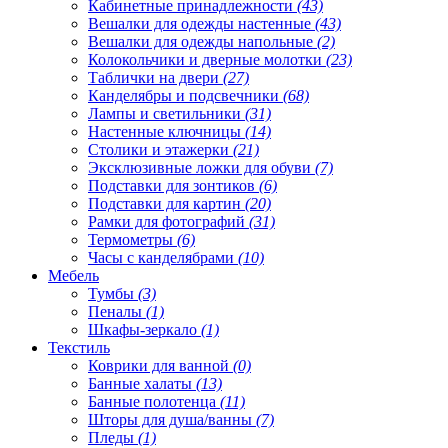
Кабинетные принадлежности
(43)
Вешалки для одежды настенные
(43)
Вешалки для одежды напольные
(2)
Колокольчики и дверные молотки
(23)
Таблички на двери
(27)
Канделябры и подсвечники
(68)
Лампы и светильники
(31)
Настенные ключницы
(14)
Столики и этажерки
(21)
Эксклюзивные ложки для обуви
(7)
Подставки для зонтиков
(6)
Подставки для картин
(20)
Рамки для фотографий
(31)
Термометры
(6)
Часы с канделябрами
(10)
Мебель
Тумбы
(3)
Пеналы
(1)
Шкафы-зеркало
(1)
Текстиль
Коврики для ванной
(0)
Банные халаты
(13)
Банные полотенца
(11)
Шторы для душа/ванны
(7)
Пледы
(1)