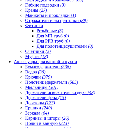
Гибкие подводки
(3)
Краны
(27)
Манжеты и прокладки
(1)
Отражатели и эксцентрики
(39)
Фитинги
Резьбовые
(5)
Для МП труб
(0)
Для PPR труб
(0)
Для полотенцесушителей
(0)
Счетчики
(2)
Муфты
(18)
Аксессуары для ванной и кухни
Бумагодержатели
(336)
Ведра
(36)
Крючки
(379)
Полотенцедержатели
(585)
Мыльницы
(301)
Держатели освежителя воздуха
(43)
Держатели фена
(15)
Дозаторы
(177)
Ершики
(240)
Зеркала
(64)
Карнизы и шторы
(26)
Полки в ванную
(323)