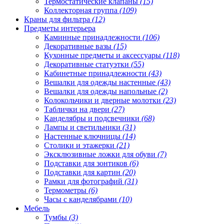
Термостатические клапаны
(15)
Коллекторная группа
(109)
Краны для фильтра
(12)
Предметы интерьера
Каминные принадлежности
(106)
Декоративные вазы
(15)
Кухонные предметы и аксессуары
(118)
Декоративные статуэтки
(55)
Кабинетные принадлежности
(43)
Вешалки для одежды настенные
(43)
Вешалки для одежды напольные
(2)
Колокольчики и дверные молотки
(23)
Таблички на двери
(27)
Канделябры и подсвечники
(68)
Лампы и светильники
(31)
Настенные ключницы
(14)
Столики и этажерки
(21)
Эксклюзивные ложки для обуви
(7)
Подставки для зонтиков
(6)
Подставки для картин
(20)
Рамки для фотографий
(31)
Термометры
(6)
Часы с канделябрами
(10)
Мебель
Тумбы
(3)