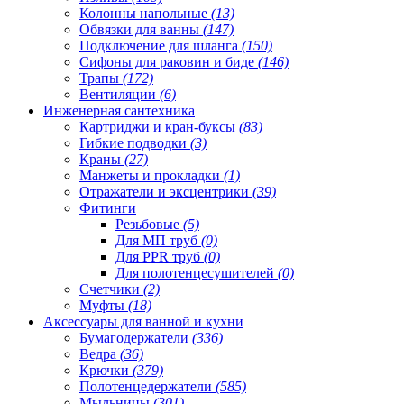
Колонны напольные
(13)
Обвязки для ванны
(147)
Подключение для шланга
(150)
Сифоны для раковин и биде
(146)
Трапы
(172)
Вентиляции
(6)
Инженерная сантехника
Картриджи и кран-буксы
(83)
Гибкие подводки
(3)
Краны
(27)
Манжеты и прокладки
(1)
Отражатели и эксцентрики
(39)
Фитинги
Резьбовые
(5)
Для МП труб
(0)
Для PPR труб
(0)
Для полотенцесушителей
(0)
Счетчики
(2)
Муфты
(18)
Аксессуары для ванной и кухни
Бумагодержатели
(336)
Ведра
(36)
Крючки
(379)
Полотенцедержатели
(585)
Мыльницы
(301)