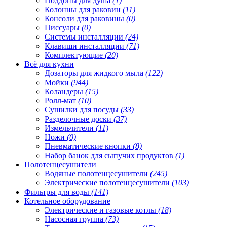
Поддоны для душа
(1)
Колонны для раковин
(11)
Консоли для раковины
(0)
Писсуары
(0)
Системы инсталляции
(24)
Клавиши инсталляции
(71)
Комплектующие
(20)
Всё для кухни
Дозаторы для жидкого мыла
(122)
Мойки
(944)
Коландеры
(15)
Ролл-мат
(10)
Сушилки для посуды
(33)
Разделочные доски
(37)
Измельчители
(11)
Ножи
(0)
Пневматические кнопки
(8)
Набор банок для сыпучих продуктов
(1)
Полотенцесушители
Водяные полотенцесушители
(245)
Электрические полотенцесушители
(103)
Фильтры для воды
(141)
Котельное оборудование
Электрические и газовые котлы
(18)
Насосная группа
(73)