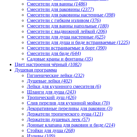
Смесители для ванны
(1486)
Смесители для раковины
(2377)
Смесители для раковины настенные
(398)
Смесители с гибким изливом
(376)
Смесители для ванны напольные
(180)
Смесители с выдвижной лейкой
(206)
Смесители для душа настенные
(625)
Смесители для душа и биде встраиваемые
(1225)
Смесители встраиваемые в борт
(390)
Смесители для биде
(644)
Садовые краны и фонтаны
(35)
Цвет настроения чёрный
(1082)
Душевая программа
Гигиенические лейки
(232)
Душевые лейки
(402)
Лейки для кухонного смесителя
(6)
Шланги для душа
(243)
Тропический душ
(426)
Слив перелив для кухонной мойки
(70)
Декоративные переливы для раковин
(3)
Держатели тропического душа
(121)
Держатели душевых леек
(57)
Донные клапана для раковин и биде
(214)
Стойки для душа
(268)
Изливы
(109)