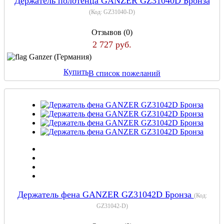
Держатель полотенца GANZER GZ31040D Бронза
(Код:
GZ31040-D
)
Отзывов (0)
2 727 руб.
Ganzer (Германия)
Купить
В список пожеланий
Держатель фена GANZER GZ31042D Бронза
(Код:
GZ31042-D
)