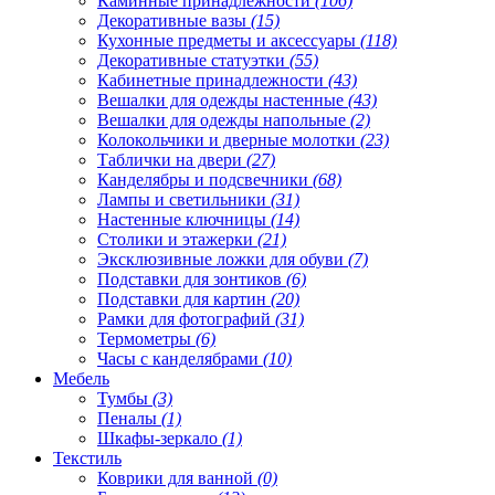
Каминные принадлежности
(106)
Декоративные вазы
(15)
Кухонные предметы и аксессуары
(118)
Декоративные статуэтки
(55)
Кабинетные принадлежности
(43)
Вешалки для одежды настенные
(43)
Вешалки для одежды напольные
(2)
Колокольчики и дверные молотки
(23)
Таблички на двери
(27)
Канделябры и подсвечники
(68)
Лампы и светильники
(31)
Настенные ключницы
(14)
Столики и этажерки
(21)
Эксклюзивные ложки для обуви
(7)
Подставки для зонтиков
(6)
Подставки для картин
(20)
Рамки для фотографий
(31)
Термометры
(6)
Часы с канделябрами
(10)
Мебель
Тумбы
(3)
Пеналы
(1)
Шкафы-зеркало
(1)
Текстиль
Коврики для ванной
(0)