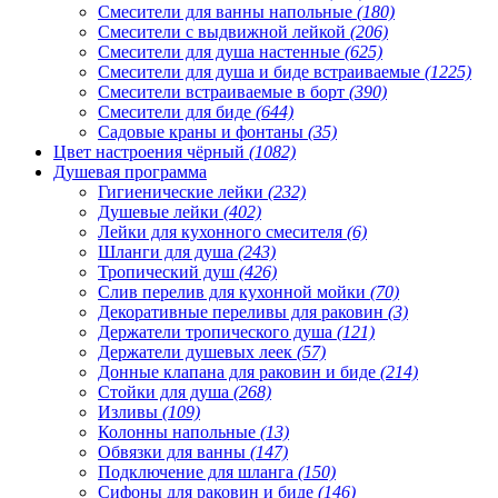
Смесители для ванны напольные
(180)
Смесители с выдвижной лейкой
(206)
Смесители для душа настенные
(625)
Смесители для душа и биде встраиваемые
(1225)
Смесители встраиваемые в борт
(390)
Смесители для биде
(644)
Садовые краны и фонтаны
(35)
Цвет настроения чёрный
(1082)
Душевая программа
Гигиенические лейки
(232)
Душевые лейки
(402)
Лейки для кухонного смесителя
(6)
Шланги для душа
(243)
Тропический душ
(426)
Слив перелив для кухонной мойки
(70)
Декоративные переливы для раковин
(3)
Держатели тропического душа
(121)
Держатели душевых леек
(57)
Донные клапана для раковин и биде
(214)
Стойки для душа
(268)
Изливы
(109)
Колонны напольные
(13)
Обвязки для ванны
(147)
Подключение для шланга
(150)
Сифоны для раковин и биде
(146)