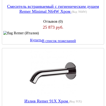
Смеситель встраиваемый с гигиеническим душем
Remer Minimal N64W Хром
(Код:
N64W
)
Отзывов (0)
25 873 руб.
Remer (Италия)
Купить
В список пожеланий
Излив Remer 91X Хром
(Код:
91X
)