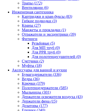
Трапы
(172)
Вентиляции
(6)
Инженерная сантехника
Картриджи и кран-буксы
(83)
Гибкие подводки
(3)
Краны
(27)
Манжеты и прокладки
(1)
Отражатели и эксцентрики
(39)
Фитинги
Резьбовые
(5)
Для МП труб
(0)
Для PPR труб
(0)
Для полотенцесушителей
(0)
Счетчики
(2)
Муфты
(18)
Аксессуары для ванной и кухни
Бумагодержатели
(336)
Ведра
(36)
Крючки
(379)
Полотенцедержатели
(585)
Мыльницы
(301)
Держатели освежителя воздуха
(43)
Держатели фена
(15)
Дозаторы
(177)
Ершики
(240)