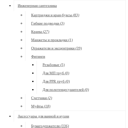
Инженерная сантехника
Картриджи и кран-буксы
(83)
Гибкие подводки
(3)
Краны
(27)
Манжеты и прокладки
(1)
Отражатели и эксцентрики
(39)
Фитинги
Резьбовые
(5)
Для МП труб
(0)
Для PPR труб
(0)
Для полотенцесушителей
(0)
Счетчики
(2)
Муфты
(18)
Аксессуары для ванной и кухни
Бумагодержатели
(336)