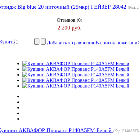
тридж Big blue 20 ниточный (25мкр) ГЕЙЗЕР 28042
(Код:
2
Отзывов (0)
2 200 руб.
Купить
Добавить к сравнению
В список пожелани
Кувшин АКВАФОР Прованс Р140А5FM Белый
(Код:
Р140А5F