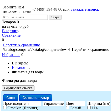
Звоните нам
+7 (499)
394 48 66
или
Закажите звонок
Пн-Сб 09:00 - 18:00
Товаров
0
на сумму:
0 руб.
В корзину
Сравнение
0
Перейти к сравнению
/katalog/compare/
/katalog/compare/view
4
Перейти к сравнению
Избранное
0
Вы здесь:
Каталог
→
Фильтры для воды
Фильтры для воды
Сортировка списка
Старт
Сбросить фильтр
Производитель
Управление
Цвет
Ширина (мм)
Omoikiri (Япония)
Белый
114