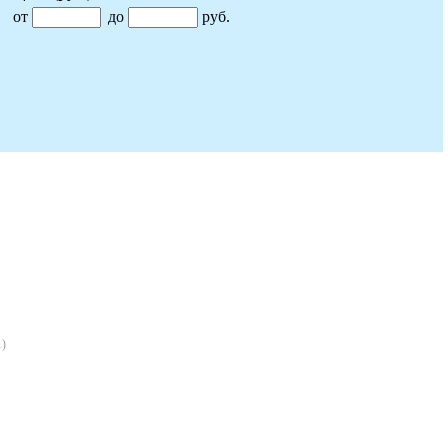
от
до
руб.
1
)