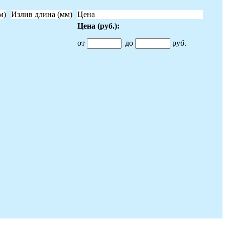
м)
Излив длина (мм)
Цена
Цена
(руб.)
:
от
до
руб.