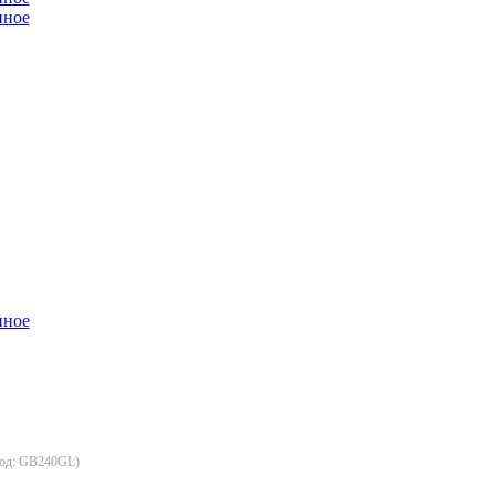
од:
GB240GL
)