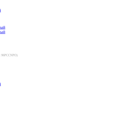
й
:
96PCCNPO
)
й