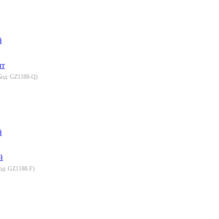
й
Код:
GZ1188-Q
)
й
од:
GZ1188-F
)