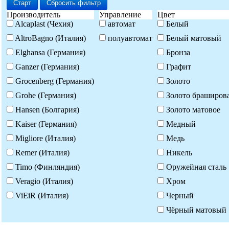
Старт
Сбросить фильтр
Производитель
Управление
Цвет
Alcaplast (Чехия)
автомат
Белый
AltroBagno (Италия)
полуавтомат
Белый матовый
Elghansa (Германия)
Бронза
Ganzer (Германия)
Графит
Grocenberg (Германия)
Золото
Grohe (Германия)
Золото браширов
Hansen (Болгария)
Золото матовое
Kaiser (Германия)
Медный
Migliore (Италия)
Медь
Remer (Италия)
Никель
Timo (Финляндия)
Оружейная сталь
Veragio (Италия)
Хром
ViEiR (Италия)
Черный
Чёрный матовый