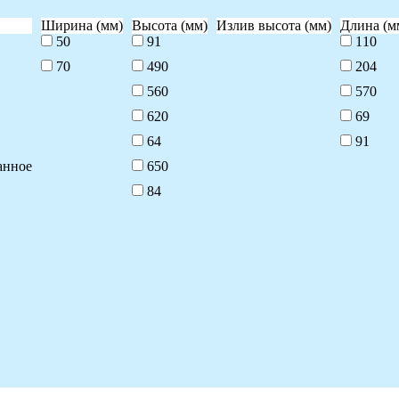
Ширина (мм)
Высота (мм)
Излив высота (мм)
Длина (м
50
91
110
70
490
204
560
570
620
69
64
91
анное
650
84