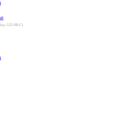
й
Код:
GZ1188-C
)
й