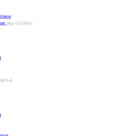
вое
(Код:
GZ1188-S
)
й
:
8025-4
)
й