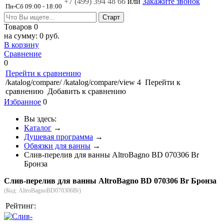
+7 (499)
394 48 66
или
Закажите звонок
Пн-Сб 09:00 - 18:00
Товаров
0
на сумму:
0 руб.
В корзину
Сравнение
0
Перейти к сравнению
/katalog/compare/
/katalog/compare/view
4
Перейти к
сравнению
Добавить к сравнению
Избранное
0
Вы здесь:
Каталог
→
Душевая программа
→
Обвязки для ванны
→
Слив-перелив для ванны AltroBagno BD 070306 Br
Бронза
Слив-перелив для ванны AltroBagno BD 070306 Br Бронза
(Код:
AltroBagnoBD070306Br
)
Рейтинг: