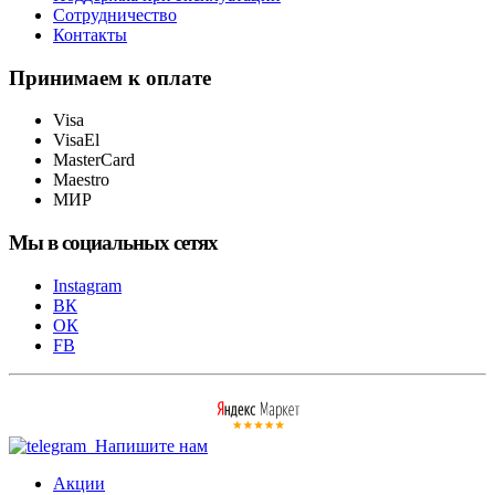
Сотрудничество
Контакты
Принимаем к оплате
Visa
VisaEl
MasterCard
Maestro
МИР
Мы в социальных сетях
Instagram
ВК
ОК
FB
Напишите нам
Акции