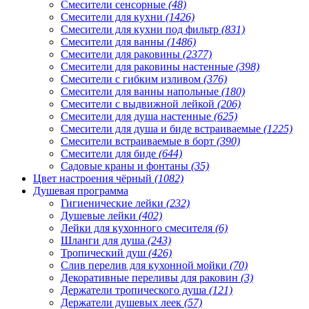
Смесители сенсорные
(48)
Смесители для кухни
(1426)
Смесители для кухни под фильтр
(831)
Смесители для ванны
(1486)
Смесители для раковины
(2377)
Смесители для раковины настенные
(398)
Смесители с гибким изливом
(376)
Смесители для ванны напольные
(180)
Смесители с выдвижной лейкой
(206)
Смесители для душа настенные
(625)
Смесители для душа и биде встраиваемые
(1225)
Смесители встраиваемые в борт
(390)
Смесители для биде
(644)
Садовые краны и фонтаны
(35)
Цвет настроения чёрный
(1082)
Душевая программа
Гигиенические лейки
(232)
Душевые лейки
(402)
Лейки для кухонного смесителя
(6)
Шланги для душа
(243)
Тропический душ
(426)
Слив перелив для кухонной мойки
(70)
Декоративные переливы для раковин
(3)
Держатели тропического душа
(121)
Держатели душевых леек
(57)