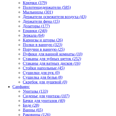
Крючки
(379)
Полотенцедержатели
(585)
Мыльницы
(301)
Держатели освежителя воздуха
(43)
Держатели фена
(15)
Дозаторы
(177)
Ершики
(240)
Зеркала
(64)
Карнизы и шторы
(26)
Полки в ванную
(323)
Поручни в ванную
(25)
Пуфики для ванной комнаты
(10)
Стаканы для зубных щеток
(252)
Стаканы для ватных дисков
(16)
Стойки напольные
(45)
Сушилки для рук
(0)
Сушилка для белья
(8)
Скребок для душевой
(0)
Санфаянс
Унитазы
(133)
Сиденье для унитаза
(107)
Бачки для унитазов
(40)
Биде
(28)
Ванны
(65)
Раковины
(126)