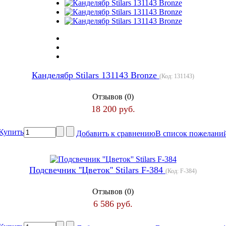
Канделябр Stilars 131143 Bronze
(Код:
131143
)
Отзывов (0)
18 200 руб.
Купить
Добавить к сравнению
В список пожелани
Подсвечник ''Цветок'' Stilars F-384
(Код:
F-384
)
Отзывов (0)
6 586 руб.