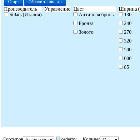
Старт
Сбросить фильтр
Производитель
Управление
Цвет
Ширина (
Stilars (Италия)
Античная бронза
130
Бронза
240
Золото
270
320
500
600
85
Сортировка:
Количество: