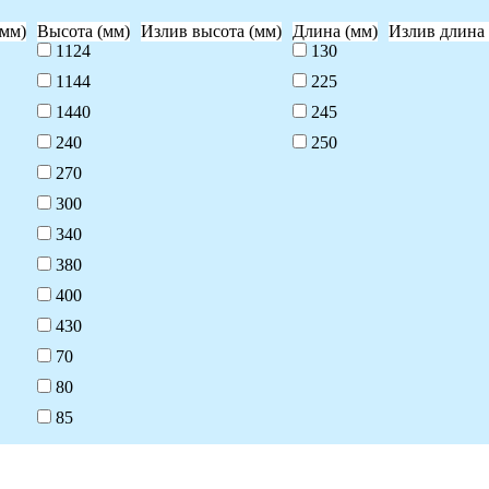
мм)
Высота (мм)
Излив высота (мм)
Длина (мм)
Излив длина 
1124
130
1144
225
1440
245
240
250
270
300
340
380
400
430
70
80
85