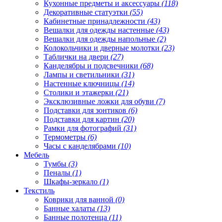
Кухонные предметы и аксессуары
(118)
Декоративные статуэтки
(55)
Кабинетные принадлежности
(43)
Вешалки для одежды настенные
(43)
Вешалки для одежды напольные
(2)
Колокольчики и дверные молотки
(23)
Таблички на двери
(27)
Канделябры и подсвечники
(68)
Лампы и светильники
(31)
Настенные ключницы
(14)
Столики и этажерки
(21)
Эксклюзивные ложки для обуви
(7)
Подставки для зонтиков
(6)
Подставки для картин
(20)
Рамки для фотографий
(31)
Термометры
(6)
Часы с канделябрами
(10)
Мебель
Тумбы
(3)
Пеналы
(1)
Шкафы-зеркало
(1)
Текстиль
Коврики для ванной
(0)
Банные халаты
(13)
Банные полотенца
(11)