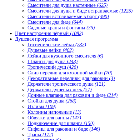
Смесители для душа настенные
(625)
Смесители для душа и биде встраиваемые
(1225)
Смесители встраиваемые в борт
(390)
Смесители для биде
(644)
Садовые краны и фонтаны
(35)
Цвет настроения чёрный
(1082)
Душевая программа
Гигиенические лейки
(232)
Душевые лейки
(402)
Лейки для кухонного смесителя
(6)
Шланги для душа
(243)
Тропический душ
(426)
Слив перелив для кухонной мойки
(70)
Декоративные переливы для раковин
(3)
Держатели тропического душа
(121)
Держатели душевых леек
(57)
Донные клапана для раковин и биде
(214)
Стойки для душа
(268)
Изливы
(109)
Колонны напольные
(13)
Обвязки для ванны
(147)
Подключение для шланга
(150)
Сифоны для раковин и биде
(146)
Трапы
(172)