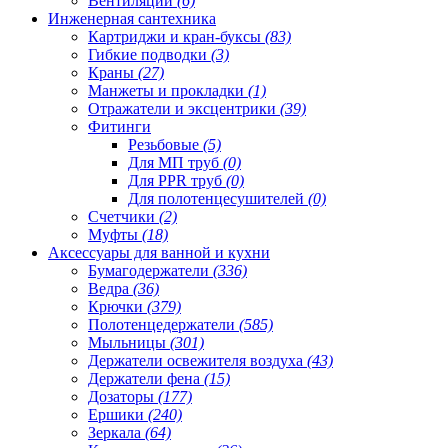
Вентиляции
(6)
Инженерная сантехника
Картриджи и кран-буксы
(83)
Гибкие подводки
(3)
Краны
(27)
Манжеты и прокладки
(1)
Отражатели и эксцентрики
(39)
Фитинги
Резьбовые
(5)
Для МП труб
(0)
Для PPR труб
(0)
Для полотенцесушителей
(0)
Счетчики
(2)
Муфты
(18)
Аксессуары для ванной и кухни
Бумагодержатели
(336)
Ведра
(36)
Крючки
(379)
Полотенцедержатели
(585)
Мыльницы
(301)
Держатели освежителя воздуха
(43)
Держатели фена
(15)
Дозаторы
(177)
Ершики
(240)
Зеркала
(64)