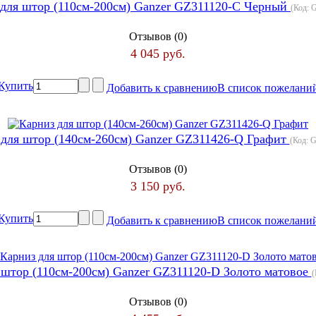
 для штор (110см-200см) Ganzer GZ311120-C Черный
(Код:
G
Отзывов (0)
4 045 руб.
Купить
Добавить к сравнению
В список пожелани
 для штор (140см-260см) Ganzer GZ311426-Q Графит
(Код:
G
Отзывов (0)
3 150 руб.
Купить
Добавить к сравнению
В список пожелани
 штор (110см-200см) Ganzer GZ311120-D Золото матовое
(
Отзывов (0)