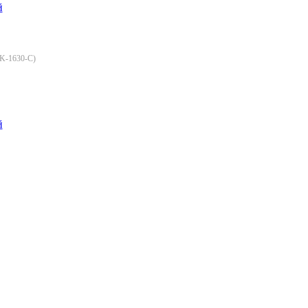
й
K-1630-C
)
й