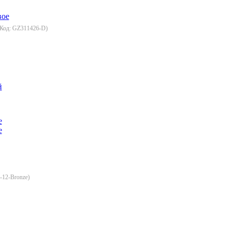
(Код:
GZ311426-D
)
й
12-Bronze
)