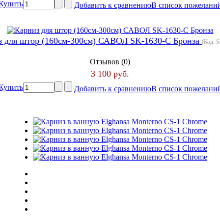
Купить
Добавить к сравнению
В список пожелани
з для штор (160см-300см) САВОЛ SK-1630-C Бронза
(Код:
S
Отзывов (0)
3 100 руб.
Купить
Добавить к сравнению
В список пожелани