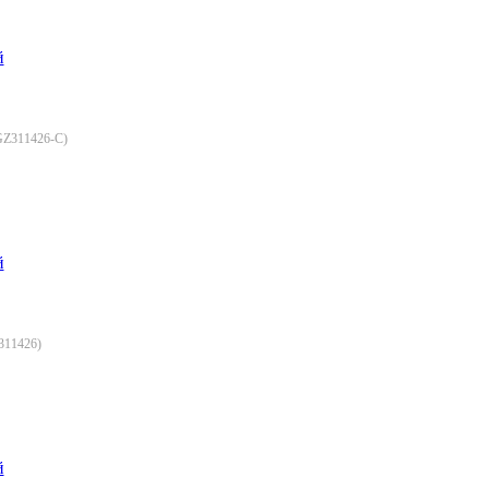
й
GZ311426-C
)
й
311426
)
й