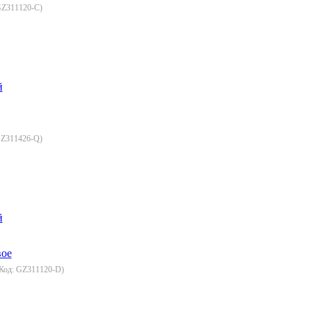
Z311120-C
)
й
Z311426-Q
)
й
Код:
GZ311120-D
)