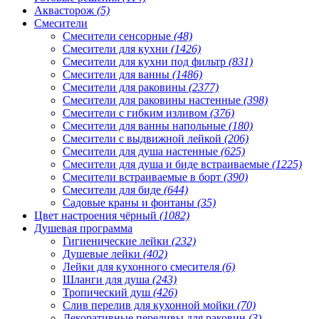
Аквасторож
(5)
Смесители
Смесители сенсорные
(48)
Смесители для кухни
(1426)
Смесители для кухни под фильтр
(831)
Смесители для ванны
(1486)
Смесители для раковины
(2377)
Смесители для раковины настенные
(398)
Смесители с гибким изливом
(376)
Смесители для ванны напольные
(180)
Смесители с выдвижной лейкой
(206)
Смесители для душа настенные
(625)
Смесители для душа и биде встраиваемые
(1225)
Смесители встраиваемые в борт
(390)
Смесители для биде
(644)
Садовые краны и фонтаны
(35)
Цвет настроения чёрный
(1082)
Душевая программа
Гигиенические лейки
(232)
Душевые лейки
(402)
Лейки для кухонного смесителя
(6)
Шланги для душа
(243)
Тропический душ
(426)
Слив перелив для кухонной мойки
(70)
Декоративные переливы для раковин
(3)