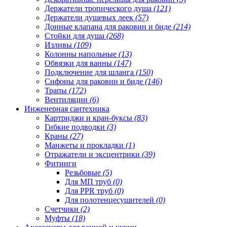
Держатели тропического душа
(121)
Держатели душевых леек
(57)
Донные клапана для раковин и биде
(214)
Стойки для душа
(268)
Изливы
(109)
Колонны напольные
(13)
Обвязки для ванны
(147)
Подключение для шланга
(150)
Сифоны для раковин и биде
(146)
Трапы
(172)
Вентиляции
(6)
Инженерная сантехника
Картриджи и кран-буксы
(83)
Гибкие подводки
(3)
Краны
(27)
Манжеты и прокладки
(1)
Отражатели и эксцентрики
(39)
Фитинги
Резьбовые
(5)
Для МП труб
(0)
Для PPR труб
(0)
Для полотенцесушителей
(0)
Счетчики
(2)
Муфты
(18)