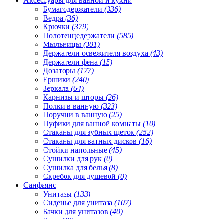
Аксессуары для ванной и кухни
Бумагодержатели
(336)
Ведра
(36)
Крючки
(379)
Полотенцедержатели
(585)
Мыльницы
(301)
Держатели освежителя воздуха
(43)
Держатели фена
(15)
Дозаторы
(177)
Ершики
(240)
Зеркала
(64)
Карнизы и шторы
(26)
Полки в ванную
(323)
Поручни в ванную
(25)
Пуфики для ванной комнаты
(10)
Стаканы для зубных щеток
(252)
Стаканы для ватных дисков
(16)
Стойки напольные
(45)
Сушилки для рук
(0)
Сушилка для белья
(8)
Скребок для душевой
(0)
Санфаянс
Унитазы
(133)
Сиденье для унитаза
(107)
Бачки для унитазов
(40)