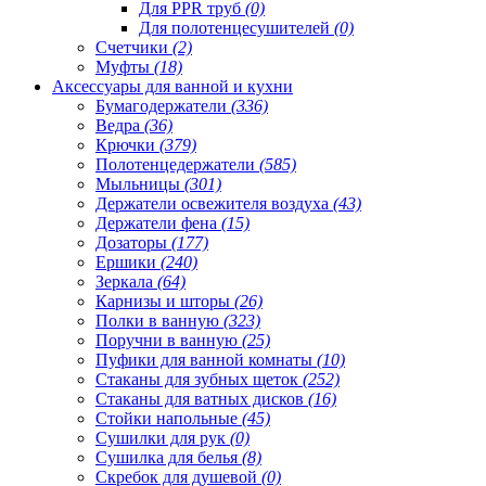
Для PPR труб
(0)
Для полотенцесушителей
(0)
Счетчики
(2)
Муфты
(18)
Аксессуары для ванной и кухни
Бумагодержатели
(336)
Ведра
(36)
Крючки
(379)
Полотенцедержатели
(585)
Мыльницы
(301)
Держатели освежителя воздуха
(43)
Держатели фена
(15)
Дозаторы
(177)
Ершики
(240)
Зеркала
(64)
Карнизы и шторы
(26)
Полки в ванную
(323)
Поручни в ванную
(25)
Пуфики для ванной комнаты
(10)
Стаканы для зубных щеток
(252)
Стаканы для ватных дисков
(16)
Стойки напольные
(45)
Сушилки для рук
(0)
Сушилка для белья
(8)
Скребок для душевой
(0)