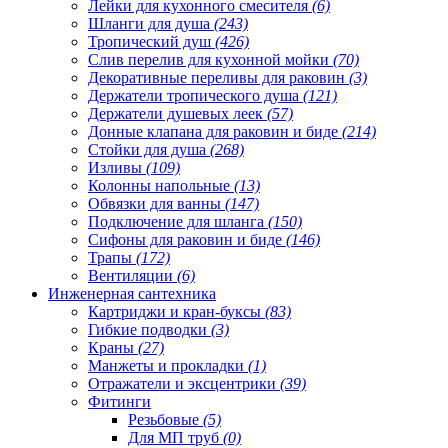
Лейки для кухонного смесителя
(6)
Шланги для душа
(243)
Тропический душ
(426)
Слив перелив для кухонной мойки
(70)
Декоративные переливы для раковин
(3)
Держатели тропического душа
(121)
Держатели душевых леек
(57)
Донные клапана для раковин и биде
(214)
Стойки для душа
(268)
Изливы
(109)
Колонны напольные
(13)
Обвязки для ванны
(147)
Подключение для шланга
(150)
Сифоны для раковин и биде
(146)
Трапы
(172)
Вентиляции
(6)
Инженерная сантехника
Картриджи и кран-буксы
(83)
Гибкие подводки
(3)
Краны
(27)
Манжеты и прокладки
(1)
Отражатели и эксцентрики
(39)
Фитинги
Резьбовые
(5)
Для МП труб
(0)