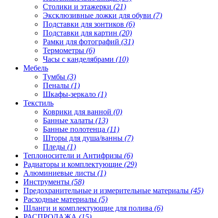
Столики и этажерки
(21)
Эксклюзивные ложки для обуви
(7)
Подставки для зонтиков
(6)
Подставки для картин
(20)
Рамки для фотографий
(31)
Термометры
(6)
Часы с канделябрами
(10)
Мебель
Тумбы
(3)
Пеналы
(1)
Шкафы-зеркало
(1)
Текстиль
Коврики для ванной
(0)
Банные халаты
(13)
Банные полотенца
(11)
Шторы для душа/ванны
(7)
Пледы
(1)
Теплоносители и Антифризы
(6)
Радиаторы и комплектующие
(29)
Алюминиевые листы
(1)
Инструменты
(58)
Предохранительные и измерительные материалы
(45)
Расходные материалы
(5)
Шланги и комплектующие для полива
(6)
РАСПРОДАЖА
(15)