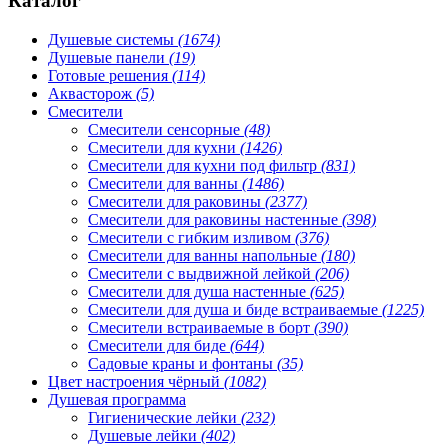
Каталог
Душевые системы
(1674)
Душевые панели
(19)
Готовые решения
(114)
Аквасторож
(5)
Смесители
Смесители сенсорные
(48)
Смесители для кухни
(1426)
Смесители для кухни под фильтр
(831)
Смесители для ванны
(1486)
Смесители для раковины
(2377)
Смесители для раковины настенные
(398)
Смесители с гибким изливом
(376)
Смесители для ванны напольные
(180)
Смесители с выдвижной лейкой
(206)
Смесители для душа настенные
(625)
Смесители для душа и биде встраиваемые
(1225)
Смесители встраиваемые в борт
(390)
Смесители для биде
(644)
Садовые краны и фонтаны
(35)
Цвет настроения чёрный
(1082)
Душевая программа
Гигиенические лейки
(232)
Душевые лейки
(402)