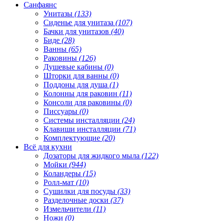
Санфаянс
Унитазы
(133)
Сиденье для унитаза
(107)
Бачки для унитазов
(40)
Биде
(28)
Ванны
(65)
Раковины
(126)
Душевые кабины
(0)
Шторки для ванны
(0)
Поддоны для душа
(1)
Колонны для раковин
(11)
Консоли для раковины
(0)
Писсуары
(0)
Системы инсталляции
(24)
Клавиши инсталляции
(71)
Комплектующие
(20)
Всё для кухни
Дозаторы для жидкого мыла
(122)
Мойки
(944)
Коландеры
(15)
Ролл-мат
(10)
Сушилки для посуды
(33)
Разделочные доски
(37)
Измельчители
(11)
Ножи
(0)