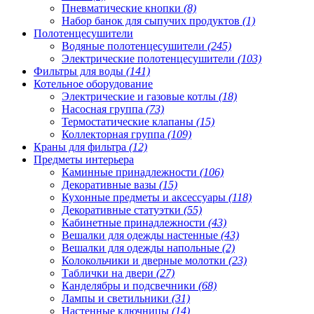
Пневматические кнопки
(8)
Набор банок для сыпучих продуктов
(1)
Полотенцесушители
Водяные полотенцесушители
(245)
Электрические полотенцесушители
(103)
Фильтры для воды
(141)
Котельное оборудование
Электрические и газовые котлы
(18)
Насосная группа
(73)
Термостатические клапаны
(15)
Коллекторная группа
(109)
Краны для фильтра
(12)
Предметы интерьера
Каминные принадлежности
(106)
Декоративные вазы
(15)
Кухонные предметы и аксессуары
(118)
Декоративные статуэтки
(55)
Кабинетные принадлежности
(43)
Вешалки для одежды настенные
(43)
Вешалки для одежды напольные
(2)
Колокольчики и дверные молотки
(23)
Таблички на двери
(27)
Канделябры и подсвечники
(68)
Лампы и светильники
(31)
Настенные ключницы
(14)