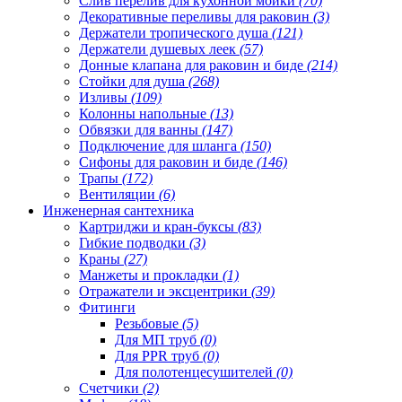
Слив перелив для кухонной мойки
(70)
Декоративные переливы для раковин
(3)
Держатели тропического душа
(121)
Держатели душевых леек
(57)
Донные клапана для раковин и биде
(214)
Стойки для душа
(268)
Изливы
(109)
Колонны напольные
(13)
Обвязки для ванны
(147)
Подключение для шланга
(150)
Сифоны для раковин и биде
(146)
Трапы
(172)
Вентиляции
(6)
Инженерная сантехника
Картриджи и кран-буксы
(83)
Гибкие подводки
(3)
Краны
(27)
Манжеты и прокладки
(1)
Отражатели и эксцентрики
(39)
Фитинги
Резьбовые
(5)
Для МП труб
(0)
Для PPR труб
(0)
Для полотенцесушителей
(0)
Счетчики
(2)