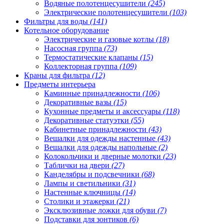
Водяные полотенцесушители
(245)
Электрические полотенцесушители
(103)
Фильтры для воды
(141)
Котельное оборудование
Электрические и газовые котлы
(18)
Насосная группа
(73)
Термостатические клапаны
(15)
Коллекторная группа
(109)
Краны для фильтра
(12)
Предметы интерьера
Каминные принадлежности
(106)
Декоративные вазы
(15)
Кухонные предметы и аксессуары
(118)
Декоративные статуэтки
(55)
Кабинетные принадлежности
(43)
Вешалки для одежды настенные
(43)
Вешалки для одежды напольные
(2)
Колокольчики и дверные молотки
(23)
Таблички на двери
(27)
Канделябры и подсвечники
(68)
Лампы и светильники
(31)
Настенные ключницы
(14)
Столики и этажерки
(21)
Эксклюзивные ложки для обуви
(7)
Подставки для зонтиков
(6)