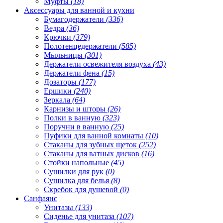
Муфты
(18)
Аксессуары для ванной и кухни
Бумагодержатели
(336)
Ведра
(36)
Крючки
(379)
Полотенцедержатели
(585)
Мыльницы
(301)
Держатели освежителя воздуха
(43)
Держатели фена
(15)
Дозаторы
(177)
Ершики
(240)
Зеркала
(64)
Карнизы и шторы
(26)
Полки в ванную
(323)
Поручни в ванную
(25)
Пуфики для ванной комнаты
(10)
Стаканы для зубных щеток
(252)
Стаканы для ватных дисков
(16)
Стойки напольные
(45)
Сушилки для рук
(0)
Сушилка для белья
(8)
Скребок для душевой
(0)
Санфаянс
Унитазы
(133)
Сиденье для унитаза
(107)