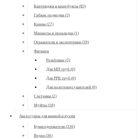
Картриджи и кран-буксы
(83)
Гибкие подводки
(3)
Краны
(27)
Манжеты и прокладки
(1)
Отражатели и эксцентрики
(39)
Фитинги
Резьбовые
(5)
Для МП труб
(0)
Для PPR труб
(0)
Для полотенцесушителей
(0)
Счетчики
(2)
Муфты
(18)
Аксессуары для ванной и кухни
Бумагодержатели
(336)
Ведра
(36)