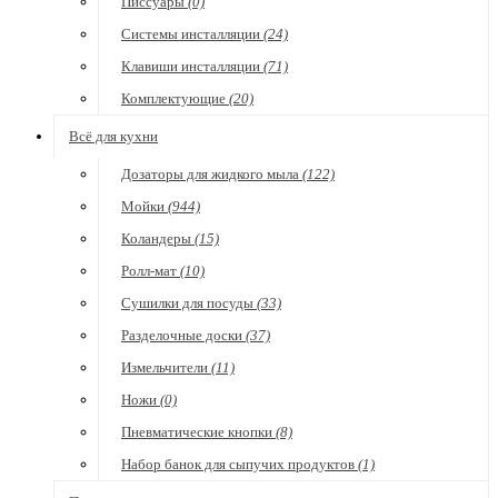
Писсуары
(0)
Системы инсталляции
(24)
Клавиши инсталляции
(71)
Комплектующие
(20)
Всё для кухни
Дозаторы для жидкого мыла
(122)
Мойки
(944)
Коландеры
(15)
Ролл-мат
(10)
Сушилки для посуды
(33)
Разделочные доски
(37)
Измельчители
(11)
Ножи
(0)
Пневматические кнопки
(8)
Набор банок для сыпучих продуктов
(1)