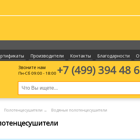
ертификаты
Производители
Контакты
Благодарности
О
+7 (499)
394 48 
Звоните нам
Пн-Сб 09:00 - 18:00
Полотенцесушители
→
Водяные полотенцесушители
лотенцесушители