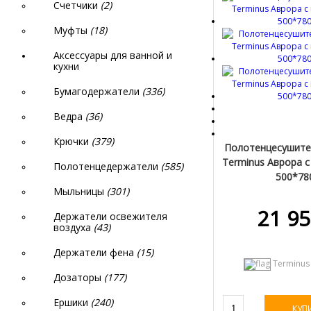
Счетчики
(2)
Муфты
(18)
Аксессуары для ванной и
кухни
Бумагодержатели
(336)
Ведра
(36)
Крючки
(379)
Полотенцесушите
Terminus Аврора с
Полотенцедержатели
(585)
500*78
Мыльницы
(301)
(Код:
4660059
21 95
Держатели освежителя
воздуха
(43)
Держатели фена
(15)
Terminus
Дозаторы
(177)
Ершики
(240)
КУП