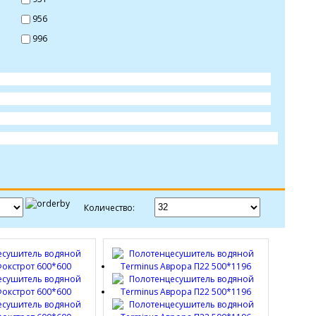
956
996
Количество: