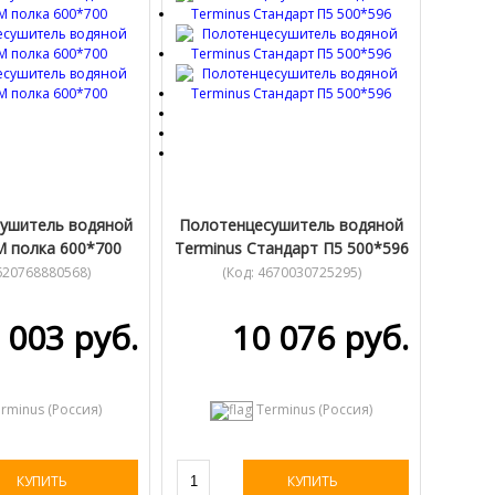
ушитель водяной
Полотенцесушитель водяной
М полка 600*700
Terminus Стандарт П5 500*596
620768880568
)
(Код:
4670030725295
)
 003 руб.
10 076 руб.
rminus (Россия)
Terminus (Россия)
КУПИТЬ
КУПИТЬ