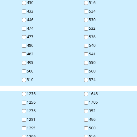
430
516
432
524
446
530
474
532
477
538
480
540
482
541
495
550
500
560
510
574
1236
1646
1256
1706
1276
352
1281
496
1295
500
1296
516