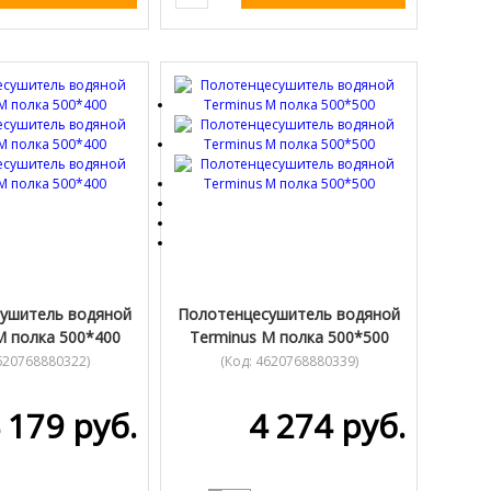
ушитель водяной
Полотенцесушитель водяной
М полка 500*400
Terminus М полка 500*500
620768880322
)
(Код:
4620768880339
)
 179 руб.
4 274 руб.