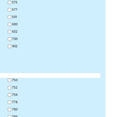
575
577
591
600
632
700
902
750
752
756
778
780
786