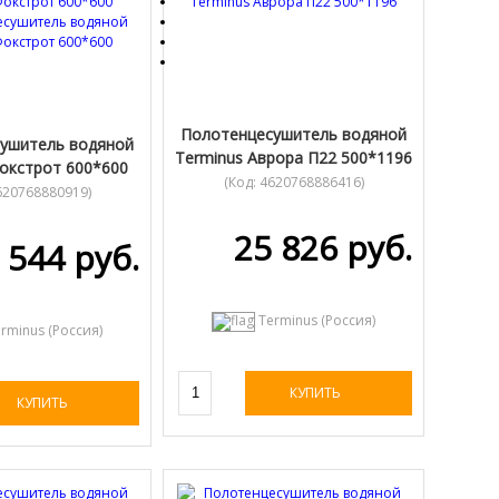
Полотенцесушитель водяной
ушитель водяной
Terminus Аврора П22 500*1196
окстрот 600*600
(Код:
4620768886416
)
620768880919
)
25 826 руб.
 544 руб.
Terminus (Россия)
rminus (Россия)
КУПИТЬ
КУПИТЬ