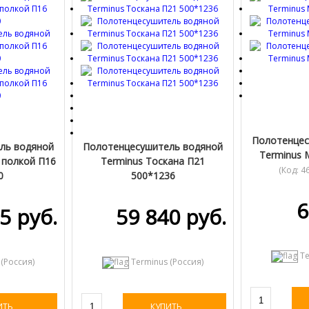
Полотенцес
ль водяной
Полотенцесушитель водяной
Terminus 
 полкой П16
Terminus Тоскана П21
(Код:
4
0
500*1236
582368
)
(Код:
4620768886232
)
6
5 руб.
59 840 руб.
Te
 (Россия)
Terminus (Россия)
ИТЬ
КУПИТЬ