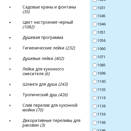
Садовые краны и фонтаны
1031
(35)
1045
Цвет настроения чёрный
1046
(1082)
1051
Душевая программа
1056
Гигиенические лейки
(232)
1060
1071
Душевые лейки
(402)
1085
Лейки для кухонного
смесителя
(6)
1096
1100
Шланги для душа
(243)
1103
Тропический душ
(426)
1116
Слив перелив для кухонной
1136
мойки
(70)
1156
Декоративные переливы для
1166
раковин
(3)
1196