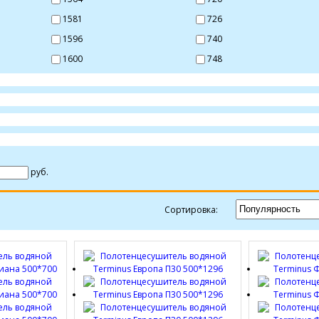
1581
726
1596
740
1600
748
руб.
Сортировка: