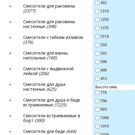
432
Смесители для раковины
(2377)
1216
1255
Смесители для раковины
настенные
(398)
1375
1516
Смесители с гибким изливом
(376)
330
Смесители для ванны
332
напольные
(180)
396
Смесители с выдвижной
400
лейкой
(206)
410
Смесители для душа
Высота (мм)
настенные
(625)
778
Смесители для душа и биде
796
встраиваемые
(1225)
930
Смесители встраиваемые в
1006
борт
(390)
1010
Смесители для биде
(644)
1026