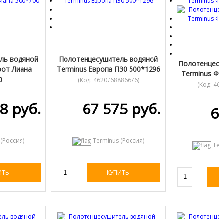
ль водяной
Полотенцесушитель водяной
Полотенцес
рот Лиана
Terminus Европа П30 500*1296
Terminus Ф
0
(Код:
4620768886676
)
(Код:
4
880995
)
8 руб.
67 575 руб.
6
 (Россия)
Terminus (Россия)
Te
ИТЬ
КУПИТЬ