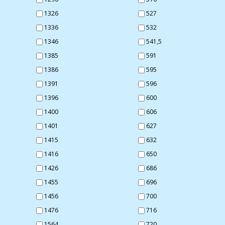
1326
527
1336
532
1346
541,5
1385
591
1386
595
1391
596
1396
600
1400
606
1401
627
1415
632
1416
650
1426
686
1455
696
1456
700
1476
716
1564
720