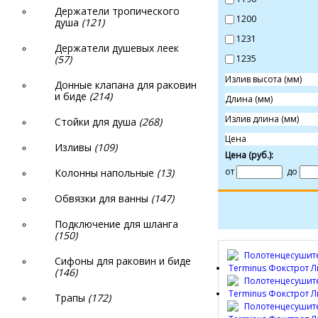
Держатели тропического
1200
душа
(121)
1231
Держатели душевых леек
(57)
1235
Излив высота (мм)
Донные клапана для раковин
и биде
(214)
Длина (мм)
Излив длина (мм)
Стойки для душа
(268)
Цена
Изливы
(109)
Цена
(руб.)
:
от
до
Колонны напольные
(13)
Обвязки для ванны
(147)
Подключение для шланга
(150)
Сифоны для раковин и биде
(146)
Трапы
(172)