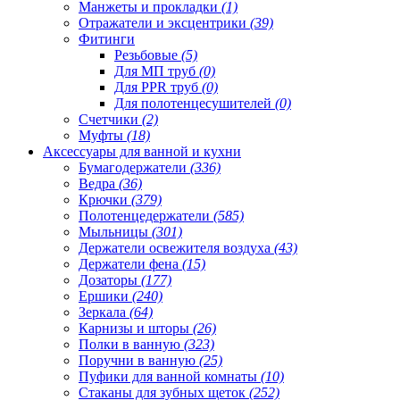
Манжеты и прокладки
(1)
Отражатели и эксцентрики
(39)
Фитинги
Резьбовые
(5)
Для МП труб
(0)
Для PPR труб
(0)
Для полотенцесушителей
(0)
Счетчики
(2)
Муфты
(18)
Аксессуары для ванной и кухни
Бумагодержатели
(336)
Ведра
(36)
Крючки
(379)
Полотенцедержатели
(585)
Мыльницы
(301)
Держатели освежителя воздуха
(43)
Держатели фена
(15)
Дозаторы
(177)
Ершики
(240)
Зеркала
(64)
Карнизы и шторы
(26)
Полки в ванную
(323)
Поручни в ванную
(25)
Пуфики для ванной комнаты
(10)
Стаканы для зубных щеток
(252)