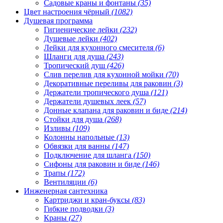
Садовые краны и фонтаны
(35)
Цвет настроения чёрный
(1082)
Душевая программа
Гигиенические лейки
(232)
Душевые лейки
(402)
Лейки для кухонного смесителя
(6)
Шланги для душа
(243)
Тропический душ
(426)
Слив перелив для кухонной мойки
(70)
Декоративные переливы для раковин
(3)
Держатели тропического душа
(121)
Держатели душевых леек
(57)
Донные клапана для раковин и биде
(214)
Стойки для душа
(268)
Изливы
(109)
Колонны напольные
(13)
Обвязки для ванны
(147)
Подключение для шланга
(150)
Сифоны для раковин и биде
(146)
Трапы
(172)
Вентиляции
(6)
Инженерная сантехника
Картриджи и кран-буксы
(83)
Гибкие подводки
(3)
Краны
(27)