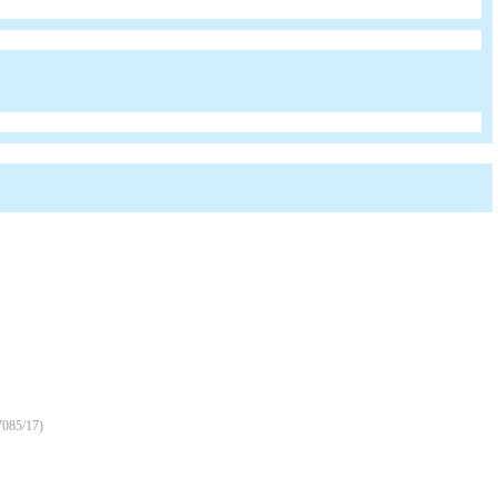
7085/17
)