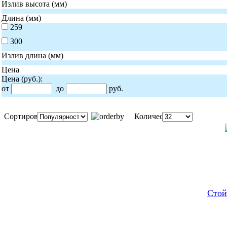
Излив высота (мм)
Длина (мм)
259
300
Излив длина (мм)
Цена
Цена
(руб.)
:
от
до
руб.
Сортировка:
Количество:
Стой