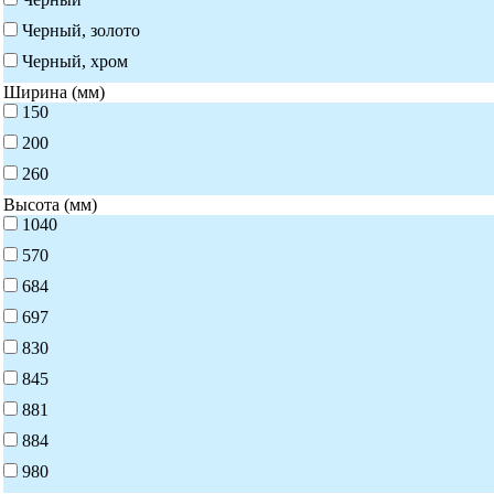
Черный, золото
Черный, хром
Ширина (мм)
150
200
260
Высота (мм)
1040
570
684
697
830
845
881
884
980