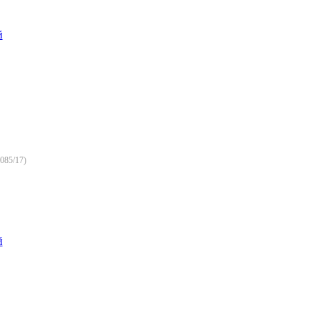
й
085/17
)
й