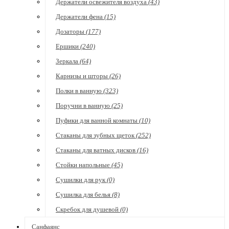
Держатели освежителя воздуха
(43)
Держатели фена
(15)
Дозаторы
(177)
Ершики
(240)
Зеркала
(64)
Карнизы и шторы
(26)
Полки в ванную
(323)
Поручни в ванную
(25)
Пуфики для ванной комнаты
(10)
Стаканы для зубных щеток
(252)
Стаканы для ватных дисков
(16)
Стойки напольные
(45)
Сушилки для рук
(0)
Сушилка для белья
(8)
Скребок для душевой
(0)
Санфаянс