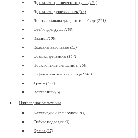
Держатели тропического душа
(121)
Держатели душевых леек
(57)
Донные клапана для раковин и биде
(214)
Стойки для душа
(268)
Изливы
(109)
Колонны напольные
(13)
Обвязки для ванны
(147)
Подключение для шланга
(150)
Сифоны для раковин и биде
(146)
Трапы
(172)
Вентиляции
(6)
Инженерная сантехника
Картриджи и кран-буксы
(83)
Гибкие подводки
(3)
Краны
(27)