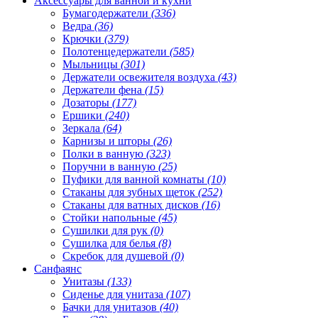
Аксессуары для ванной и кухни
Бумагодержатели
(336)
Ведра
(36)
Крючки
(379)
Полотенцедержатели
(585)
Мыльницы
(301)
Держатели освежителя воздуха
(43)
Держатели фена
(15)
Дозаторы
(177)
Ершики
(240)
Зеркала
(64)
Карнизы и шторы
(26)
Полки в ванную
(323)
Поручни в ванную
(25)
Пуфики для ванной комнаты
(10)
Стаканы для зубных щеток
(252)
Стаканы для ватных дисков
(16)
Стойки напольные
(45)
Сушилки для рук
(0)
Сушилка для белья
(8)
Скребок для душевой
(0)
Санфаянс
Унитазы
(133)
Сиденье для унитаза
(107)
Бачки для унитазов
(40)