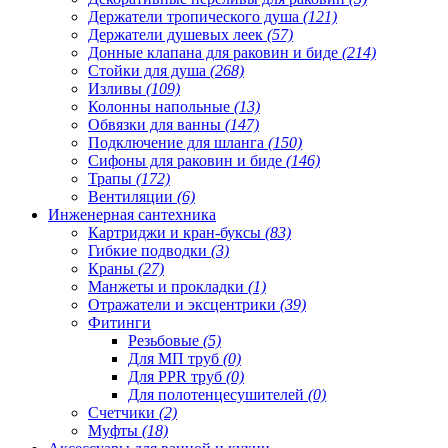
Держатели тропического душа
(121)
Держатели душевых леек
(57)
Донные клапана для раковин и биде
(214)
Стойки для душа
(268)
Изливы
(109)
Колонны напольные
(13)
Обвязки для ванны
(147)
Подключение для шланга
(150)
Сифоны для раковин и биде
(146)
Трапы
(172)
Вентиляции
(6)
Инженерная сантехника
Картриджи и кран-буксы
(83)
Гибкие подводки
(3)
Краны
(27)
Манжеты и прокладки
(1)
Отражатели и эксцентрики
(39)
Фитинги
Резьбовые
(5)
Для МП труб
(0)
Для PPR труб
(0)
Для полотенцесушителей
(0)
Счетчики
(2)
Муфты
(18)