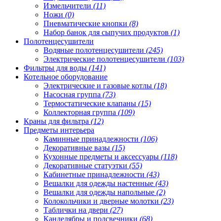
Измельчители
(11)
Ножи
(0)
Пневматические кнопки
(8)
Набор банок для сыпучих продуктов
(1)
Полотенцесушители
Водяные полотенцесушители
(245)
Электрические полотенцесушители
(103)
Фильтры для воды
(141)
Котельное оборудование
Электрические и газовые котлы
(18)
Насосная группа
(73)
Термостатические клапаны
(15)
Коллекторная группа
(109)
Краны для фильтра
(12)
Предметы интерьера
Каминные принадлежности
(106)
Декоративные вазы
(15)
Кухонные предметы и аксессуары
(118)
Декоративные статуэтки
(55)
Кабинетные принадлежности
(43)
Вешалки для одежды настенные
(43)
Вешалки для одежды напольные
(2)
Колокольчики и дверные молотки
(23)
Таблички на двери
(27)
Канделябры и подсвечники
(68)