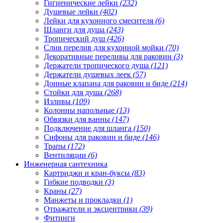
Гигиенические лейки
(232)
Душевые лейки
(402)
Лейки для кухонного смесителя
(6)
Шланги для душа
(243)
Тропический душ
(426)
Слив перелив для кухонной мойки
(70)
Декоративные переливы для раковин
(3)
Держатели тропического душа
(121)
Держатели душевых леек
(57)
Донные клапана для раковин и биде
(214)
Стойки для душа
(268)
Изливы
(109)
Колонны напольные
(13)
Обвязки для ванны
(147)
Подключение для шланга
(150)
Сифоны для раковин и биде
(146)
Трапы
(172)
Вентиляции
(6)
Инженерная сантехника
Картриджи и кран-буксы
(83)
Гибкие подводки
(3)
Краны
(27)
Манжеты и прокладки
(1)
Отражатели и эксцентрики
(39)
Фитинги