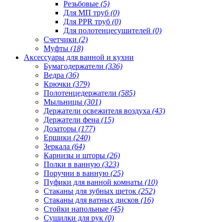
Резьбовые
(5)
Для МП труб
(0)
Для PPR труб
(0)
Для полотенцесушителей
(0)
Счетчики
(2)
Муфты
(18)
Аксессуары для ванной и кухни
Бумагодержатели
(336)
Ведра
(36)
Крючки
(379)
Полотенцедержатели
(585)
Мыльницы
(301)
Держатели освежителя воздуха
(43)
Держатели фена
(15)
Дозаторы
(177)
Ершики
(240)
Зеркала
(64)
Карнизы и шторы
(26)
Полки в ванную
(323)
Поручни в ванную
(25)
Пуфики для ванной комнаты
(10)
Стаканы для зубных щеток
(252)
Стаканы для ватных дисков
(16)
Стойки напольные
(45)
Сушилки для рук
(0)