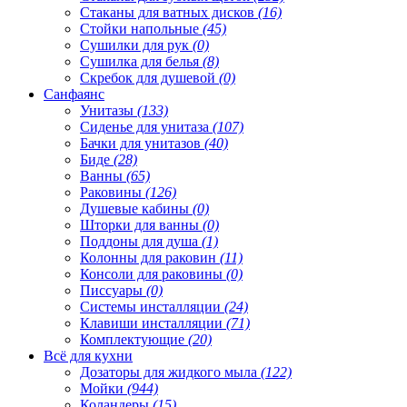
Стаканы для ватных дисков
(16)
Стойки напольные
(45)
Сушилки для рук
(0)
Сушилка для белья
(8)
Скребок для душевой
(0)
Санфаянс
Унитазы
(133)
Сиденье для унитаза
(107)
Бачки для унитазов
(40)
Биде
(28)
Ванны
(65)
Раковины
(126)
Душевые кабины
(0)
Шторки для ванны
(0)
Поддоны для душа
(1)
Колонны для раковин
(11)
Консоли для раковины
(0)
Писсуары
(0)
Системы инсталляции
(24)
Клавиши инсталляции
(71)
Комплектующие
(20)
Всё для кухни
Дозаторы для жидкого мыла
(122)
Мойки
(944)
Коландеры
(15)