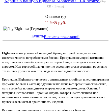
Карниз в ванную Elghansa Monterno CR-4 Bronze
(Код:
CR-4-Bronze
)
Отзывов (0)
11 935 руб.
Elghansa (Германия)
Купить
В список пожеланий
Elghansa –
это успешный немецкий бренд, который сегодня хорошо
известен многим потребителям в России. Продукция немецкой компании
представлена в нашей стране уже не первый год и пользуется немалым
спросом. Имя торговой марки прочно ассоциируется в сознании россиян с
эталонным уровнем качества, надежностью и долговечностью.
Продукция Elghansa
о
тличается оригинальным дизайном и нестандартными
формами. Большая часть продукции выполнена в современной стилистике,
хотя в линейке производителя встречаются и ретро-модели. Основной
материал изготовления - прочная латунь, которая имеет специальное
матовое или хромированное покрытие, гарантирующее дополнительную
привлекательность и практичность изделий.
Все конструкции создаются с учетом специфики их будущего