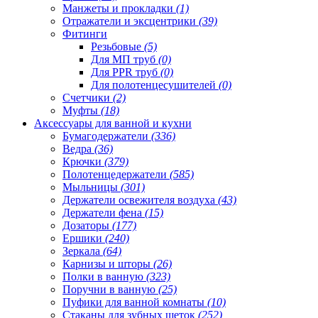
Манжеты и прокладки
(1)
Отражатели и эксцентрики
(39)
Фитинги
Резьбовые
(5)
Для МП труб
(0)
Для PPR труб
(0)
Для полотенцесушителей
(0)
Счетчики
(2)
Муфты
(18)
Аксессуары для ванной и кухни
Бумагодержатели
(336)
Ведра
(36)
Крючки
(379)
Полотенцедержатели
(585)
Мыльницы
(301)
Держатели освежителя воздуха
(43)
Держатели фена
(15)
Дозаторы
(177)
Ершики
(240)
Зеркала
(64)
Карнизы и шторы
(26)
Полки в ванную
(323)
Поручни в ванную
(25)
Пуфики для ванной комнаты
(10)
Стаканы для зубных щеток
(252)