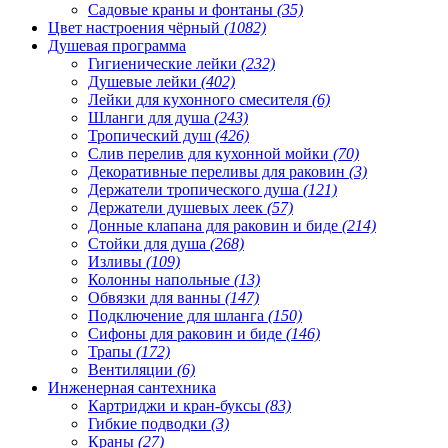
Садовые краны и фонтаны
(35)
Цвет настроения чёрный
(1082)
Душевая программа
Гигиенические лейки
(232)
Душевые лейки
(402)
Лейки для кухонного смесителя
(6)
Шланги для душа
(243)
Тропический душ
(426)
Слив перелив для кухонной мойки
(70)
Декоративные переливы для раковин
(3)
Держатели тропического душа
(121)
Держатели душевых леек
(57)
Донные клапана для раковин и биде
(214)
Стойки для душа
(268)
Изливы
(109)
Колонны напольные
(13)
Обвязки для ванны
(147)
Подключение для шланга
(150)
Сифоны для раковин и биде
(146)
Трапы
(172)
Вентиляции
(6)
Инженерная сантехника
Картриджи и кран-буксы
(83)
Гибкие подводки
(3)
Краны
(27)