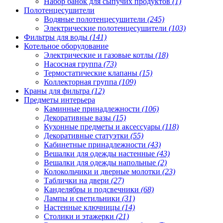
Набор банок для сыпучих продуктов
(1)
Полотенцесушители
Водяные полотенцесушители
(245)
Электрические полотенцесушители
(103)
Фильтры для воды
(141)
Котельное оборудование
Электрические и газовые котлы
(18)
Насосная группа
(73)
Термостатические клапаны
(15)
Коллекторная группа
(109)
Краны для фильтра
(12)
Предметы интерьера
Каминные принадлежности
(106)
Декоративные вазы
(15)
Кухонные предметы и аксессуары
(118)
Декоративные статуэтки
(55)
Кабинетные принадлежности
(43)
Вешалки для одежды настенные
(43)
Вешалки для одежды напольные
(2)
Колокольчики и дверные молотки
(23)
Таблички на двери
(27)
Канделябры и подсвечники
(68)
Лампы и светильники
(31)
Настенные ключницы
(14)
Столики и этажерки
(21)