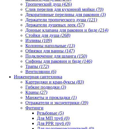
Тропический душ
(426)
Слив перелив для кухонной мойки
(70)
Декоративные переливы для раковин
(3)
Держатели тропического душа
(121)
Держатели душевых леек
(57)
Донные клапана для раковин и биде
(214)
Стойки для душа
(268)
Изливы
(109)
Колонны напольные
(13)
Обвязки для ванны
(147)
Подключение для шланга
(150)
Сифоны для раковин и биде
(146)
Трапы
(172)
Вентиляции
(6)
Инженерная сантехника
Картриджи и кран-буксы
(83)
Гибкие подводки
(3)
Краны
(27)
Манжеты и прокладки
(1)
Отражатели и эксцентрики
(39)
Фитинги
Резьбовые
(5)
Для МП труб
(0)
Для PPR труб
(0)
Для полотенцесушителей
(0)