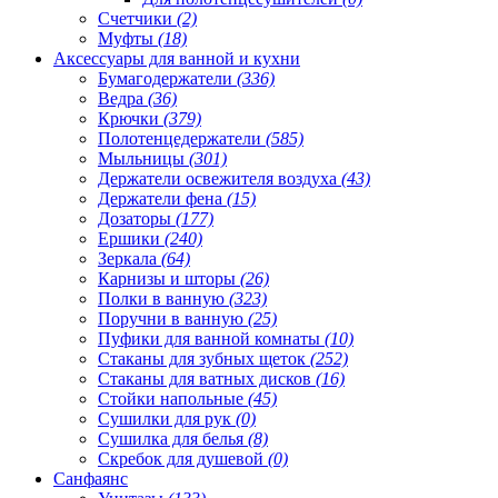
Счетчики
(2)
Муфты
(18)
Аксессуары для ванной и кухни
Бумагодержатели
(336)
Ведра
(36)
Крючки
(379)
Полотенцедержатели
(585)
Мыльницы
(301)
Держатели освежителя воздуха
(43)
Держатели фена
(15)
Дозаторы
(177)
Ершики
(240)
Зеркала
(64)
Карнизы и шторы
(26)
Полки в ванную
(323)
Поручни в ванную
(25)
Пуфики для ванной комнаты
(10)
Стаканы для зубных щеток
(252)
Стаканы для ватных дисков
(16)
Стойки напольные
(45)
Сушилки для рук
(0)
Сушилка для белья
(8)
Скребок для душевой
(0)
Санфаянс