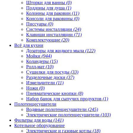
Шторки для ванны
(0)
Поддоны для душа
(1)
Колонны для раковин
(11)
Консоли для раковины
(0)
Писсуары
(0)
Системы инсталляции
(24)
Клавиши инсталляции
(71)
Комплектующие
(20)
Всё для кухни
Дозаторы для жидкого мыла
(122)
Мойки
(944)
Коландеры
(15)
Ролл-мат
(10)
Сушилки для посуды
(33)
Разделочные доски
(37)
Измельчители
(11)
Ножи
(0)
Пневматические кнопки
(8)
Набор банок для сыпучих продуктов
(1)
Полотенцесушители
Водяные полотенцесушители
(245)
Электрические полотенцесушители
(103)
Фильтры для воды
(141)
Котельное оборудование
Электрические и газовые котлы
(18)