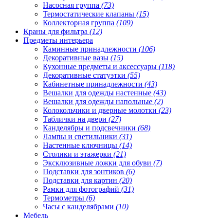
Насосная группа
(73)
Термостатические клапаны
(15)
Коллекторная группа
(109)
Краны для фильтра
(12)
Предметы интерьера
Каминные принадлежности
(106)
Декоративные вазы
(15)
Кухонные предметы и аксессуары
(118)
Декоративные статуэтки
(55)
Кабинетные принадлежности
(43)
Вешалки для одежды настенные
(43)
Вешалки для одежды напольные
(2)
Колокольчики и дверные молотки
(23)
Таблички на двери
(27)
Канделябры и подсвечники
(68)
Лампы и светильники
(31)
Настенные ключницы
(14)
Столики и этажерки
(21)
Эксклюзивные ложки для обуви
(7)
Подставки для зонтиков
(6)
Подставки для картин
(20)
Рамки для фотографий
(31)
Термометры
(6)
Часы с канделябрами
(10)
Мебель