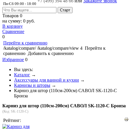
+7 (499)
394 48 66
или
Закажите звонок
Пн-Сб 09:00 - 18:00
Товаров
0
на сумму:
0 руб.
В корзину
Сравнение
0
Перейти к сравнению
/katalog/compare/
/katalog/compare/view
4
Перейти к
сравнению
Добавить к сравнению
Избранное
0
Вы здесь:
Каталог
→
Аксессуары для ванной и кухни
→
Карнизы и шторы
→
Карниз для штор (110см-200см) САВОЛ SK-1120-C
Бронза
Карниз для штор (110см-200см) САВОЛ SK-1120-C Бронза
(Код:
SK-1120-C
)
Рейтинг: