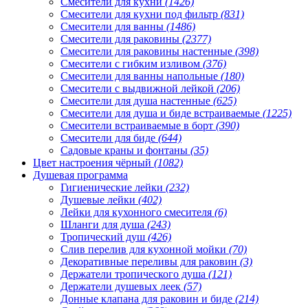
Смесители для кухни
(1426)
Смесители для кухни под фильтр
(831)
Смесители для ванны
(1486)
Смесители для раковины
(2377)
Смесители для раковины настенные
(398)
Смесители с гибким изливом
(376)
Смесители для ванны напольные
(180)
Смесители с выдвижной лейкой
(206)
Смесители для душа настенные
(625)
Смесители для душа и биде встраиваемые
(1225)
Смесители встраиваемые в борт
(390)
Смесители для биде
(644)
Садовые краны и фонтаны
(35)
Цвет настроения чёрный
(1082)
Душевая программа
Гигиенические лейки
(232)
Душевые лейки
(402)
Лейки для кухонного смесителя
(6)
Шланги для душа
(243)
Тропический душ
(426)
Слив перелив для кухонной мойки
(70)
Декоративные переливы для раковин
(3)
Держатели тропического душа
(121)
Держатели душевых леек
(57)
Донные клапана для раковин и биде
(214)