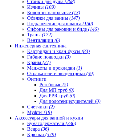
Стойки для душа
(268)
Изливы
(109)
Колонны напольные
(13)
Обвязки для ванны
(147)
Подключение для шланга
(150)
Сифоны для раковин и биде
(146)
Трапы
(172)
Вентиляции
(6)
Инженерная сантехника
Картриджи и кран-буксы
(83)
Гибкие подводки
(3)
Краны
(27)
Манжеты и прокладки
(1)
Отражатели и эксцентрики
(39)
Фитинги
Резьбовые
(5)
Для МП труб
(0)
Для PPR труб
(0)
Для полотенцесушителей
(0)
Счетчики
(2)
Муфты
(18)
Аксессуары для ванной и кухни
Бумагодержатели
(336)
Ведра
(36)
Крючки
(379)