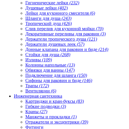
Гигиенические лейки
(232)
Душевые лейки
(402)
Лейки для кухонного смесителя
(6)
Шланги для душа
(243)
Тропический душ
(426)
Слив перелив для кухонной мойки
(70)
Декоративные переливы для раковин
(3)
Держатели тропического душа
(121)
Держатели душевых леек
(57)
Донные клапана для раковин и биде
(214)
Стойки для душа
(268)
Изливы
(109)
Колонны напольные
(13)
Обвязки для ванны
(147)
Подключение для шланга
(150)
Сифоны для раковин и биде
(146)
Трапы
(172)
Вентиляции
(6)
Инженерная сантехника
Картриджи и кран-буксы
(83)
Гибкие подводки
(3)
Краны
(27)
Манжеты и прокладки
(1)
Отражатели и эксцентрики
(39)
Фитинги