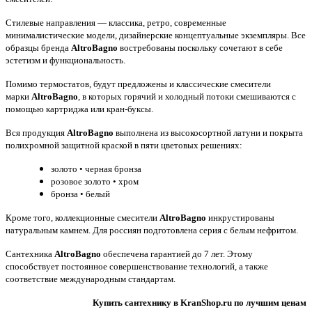
Стилевые направления — классика, ретро, современные
минималистические модели, дизайнерские концептуальные экземпляры. Все
образцы бренда
AltroBagno
востребованы поскольку сочетают в себе
эстетизм и функциональность.
Помимо термостатов, будут предложены и классические смесители
марки
AltroBagno
, в которых горячий и холодный потоки смешиваются с
помощью картриджа или кран-буксы.
Вся продукция
AltroBagno
выполнена из высокосортной латуни и покрыта
полихромной защитной краской в пяти цветовых решениях:
золото • черная бронза
розовое золото • хром
бронза • белый
Кроме того, коллекционные смесители
AltroBagno
инкрустированы
натуральным камнем. Для россиян подготовлена серия с белым нефритом.
Сантехника
AltroBagno
обеспечена гарантией до 7 лет. Этому
способствует постоянное совершенствование технологий, а также
соответствие международным стандартам.
Купить сантехнику в KranShop.ru по лучшим ценам