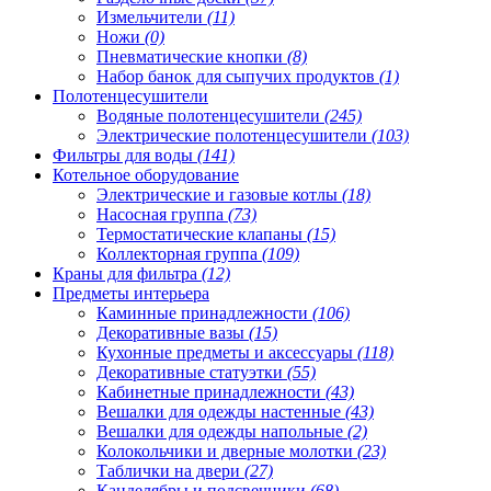
Измельчители
(11)
Ножи
(0)
Пневматические кнопки
(8)
Набор банок для сыпучих продуктов
(1)
Полотенцесушители
Водяные полотенцесушители
(245)
Электрические полотенцесушители
(103)
Фильтры для воды
(141)
Котельное оборудование
Электрические и газовые котлы
(18)
Насосная группа
(73)
Термостатические клапаны
(15)
Коллекторная группа
(109)
Краны для фильтра
(12)
Предметы интерьера
Каминные принадлежности
(106)
Декоративные вазы
(15)
Кухонные предметы и аксессуары
(118)
Декоративные статуэтки
(55)
Кабинетные принадлежности
(43)
Вешалки для одежды настенные
(43)
Вешалки для одежды напольные
(2)
Колокольчики и дверные молотки
(23)
Таблички на двери
(27)
Канделябры и подсвечники
(68)