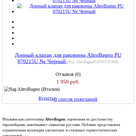
Донный клапан для раковины AltroBagno PU
070215U Ne Черный
(Код:
AltroBagnoPU070215UMB
)
Отзывов (0)
1 950 руб.
AltroBagno (Италия)
Купить
В список пожеланий
Итальянская сантехника
AltroBagno
, оцененная по достоинству
европейцами, завоёвывает симпатии россиян. Публике представлена
ограниченная коллекция элегантных и стильных термостатических
смесителей.