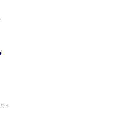
)
й
3N.5
)