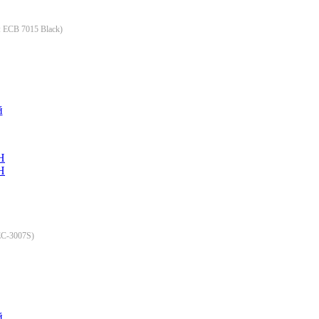
:
ЕСВ 7015 Black
)
й
ЕС-3007S
)
й