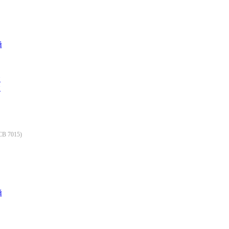
й
СВ 7015
)
й