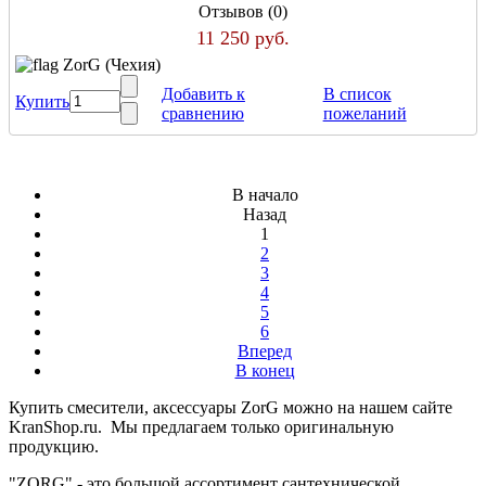
Отзывов (0)
11 250 руб.
ZorG (Чехия)
Добавить к
В список
Купить
сравнению
пожеланий
В начало
Назад
1
2
3
4
5
6
Вперед
В конец
Купить смесители, аксессуары ZorG можно на нашем сайте
KranShop.ru. Мы предлагаем только оригинальную
продукцию.
"ZORG" - это большой ассортимент сантехнической