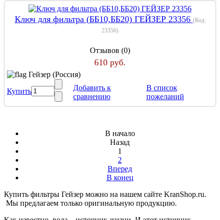
Ключ для фильтра (ББ10,ББ20) ГЕЙЗЕР 23356
(Код:
23356
)
Отзывов (0)
610 руб.
Гейзер (Россия)
Добавить к
В список
Купить
сравнению
пожеланий
В начало
Назад
1
2
Вперед
В конец
Купить фильтры Гейзер можно на нашем сайте KranShop.ru.
Мы предлагаем только оригинальную продукцию.
Как известно, вода – источник жизни. И этот источник