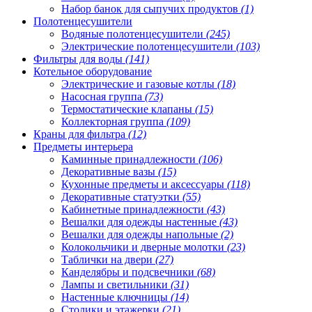
Набор банок для сыпучих продуктов
(1)
Полотенцесушители
Водяные полотенцесушители
(245)
Электрические полотенцесушители
(103)
Фильтры для воды
(141)
Котельное оборудование
Электрические и газовые котлы
(18)
Насосная группа
(73)
Термостатические клапаны
(15)
Коллекторная группа
(109)
Краны для фильтра
(12)
Предметы интерьера
Каминные принадлежности
(106)
Декоративные вазы
(15)
Кухонные предметы и аксессуары
(118)
Декоративные статуэтки
(55)
Кабинетные принадлежности
(43)
Вешалки для одежды настенные
(43)
Вешалки для одежды напольные
(2)
Колокольчики и дверные молотки
(23)
Таблички на двери
(27)
Канделябры и подсвечники
(68)
Лампы и светильники
(31)
Настенные ключницы
(14)
Столики и этажерки
(21)