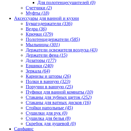
Для полотенцесушителей
(0)
Счетчики
(2)
Муфты
(18)
Аксессуары для ванной и кухни
Бумагодержатели
(336)
Ведра
(36)
Крючки
(379)
Полотенцедержатели
(585)
Мыльницы
(301)
Держатели освежителя воздуха
(43)
Держатели фена
(15)
Дозаторы
(177)
Ершики
(240)
Зеркала
(64)
Карнизы и шторы
(26)
Полки в ванную
(323)
Поручни в ванную
(25)
Пуфики для ванной комнаты
(10)
Стаканы для зубных щеток
(252)
Стаканы для ватных дисков
(16)
Стойки напольные
(45)
Сушилки для рук
(0)
Сушилка для белья
(8)
Скребок для душевой
(0)
Санфаянс