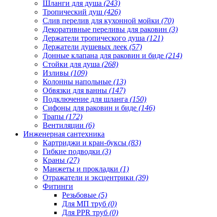
Шланги для душа
(243)
Тропический душ
(426)
Слив перелив для кухонной мойки
(70)
Декоративные переливы для раковин
(3)
Держатели тропического душа
(121)
Держатели душевых леек
(57)
Донные клапана для раковин и биде
(214)
Стойки для душа
(268)
Изливы
(109)
Колонны напольные
(13)
Обвязки для ванны
(147)
Подключение для шланга
(150)
Сифоны для раковин и биде
(146)
Трапы
(172)
Вентиляции
(6)
Инженерная сантехника
Картриджи и кран-буксы
(83)
Гибкие подводки
(3)
Краны
(27)
Манжеты и прокладки
(1)
Отражатели и эксцентрики
(39)
Фитинги
Резьбовые
(5)
Для МП труб
(0)
Для PPR труб
(0)