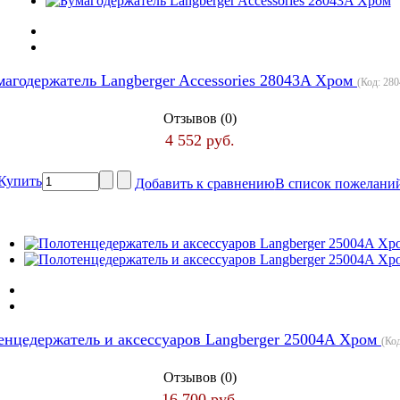
магодержатель Langberger Accessories 28043A Хром
(Код:
28
Отзывов (0)
4 552 руб.
Купить
Добавить к сравнению
В список пожелани
енцедержатель и аксессуаров Langberger 25004A Хром
(Ко
Отзывов (0)
16 700 руб.