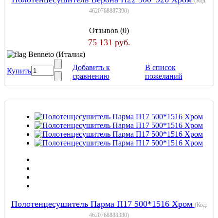
(Код:
4620768887390
)
Отзывов (0)
75 131 руб.
Benneto (Италия)
Добавить к
В список
Купить
сравнению
пожеланий
Полотенцесушитель Парма П17 500*1516 Хром
(Код:
4620768888380
)