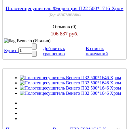
Полотенцесушитель Флоренция П22 500*1716 Хром
(Код:
4620768883804
)
Отзывов (0)
106 837 руб.
Benneto (Италия)
Добавить к
В список
Купить
сравнению
пожеланий