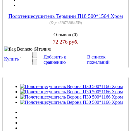
Полотенцесушитель Термини П18 500*1564 Хром
(Код:
4620768884559
)
Отзывов (0)
72 276 руб.
Benneto (Италия)
Добавить к
В список
Купить
сравнению
пожеланий