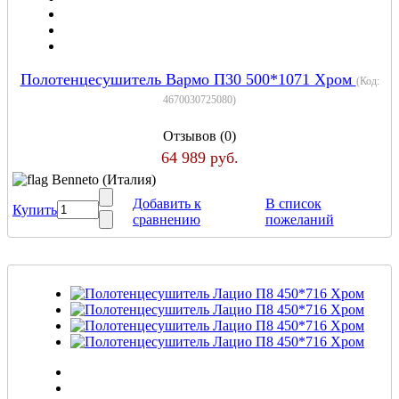
Полотенцесушитель Вармо П30 500*1071 Хром
(Код:
4670030725080
)
Отзывов (0)
64 989 руб.
Benneto (Италия)
Добавить к
В список
Купить
сравнению
пожеланий