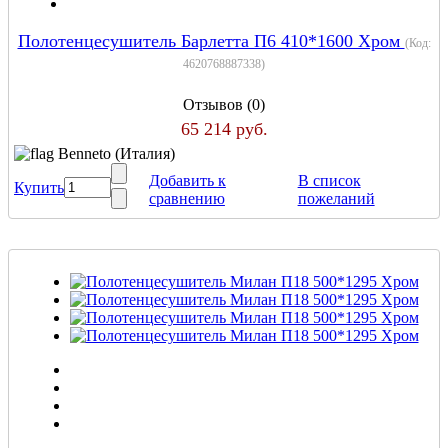
Полотенцесушитель Барлетта П6 410*1600 Хром
(Код:
4620768887338
)
Отзывов (0)
65 214 руб.
Benneto (Италия)
Добавить к
В список
Купить
сравнению
пожеланий