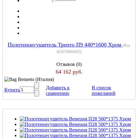
Полотенцесушитель Тренто П9 440*1600 Хром
(Код:
4620768884405
)
Отзывов (0)
64 162 руб.
Benneto (Италия)
Добавить к
В список
Купить
сравнению
пожеланий