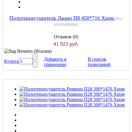
Полотенцесушитель Лацио П8 450*716 Хром
(Код:
4620768885068
)
Отзывов (0)
41 923 руб.
Benneto (Италия)
Добавить к
В список
Купить
сравнению
пожеланий