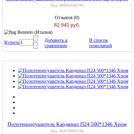
(Код:
4660059584799
)
Отзывов (0)
82 945 руб.
Benneto (Италия)
Добавить к
В список
Купить
сравнению
пожеланий
Полотенцесушитель Кардинал П24 500*1346 Хром
(Код:
4620768884740
)