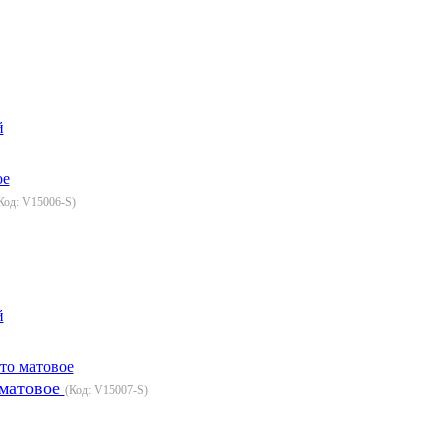
й
Код:
V15006-S
)
й
 матовое
(Код:
V15007-S
)