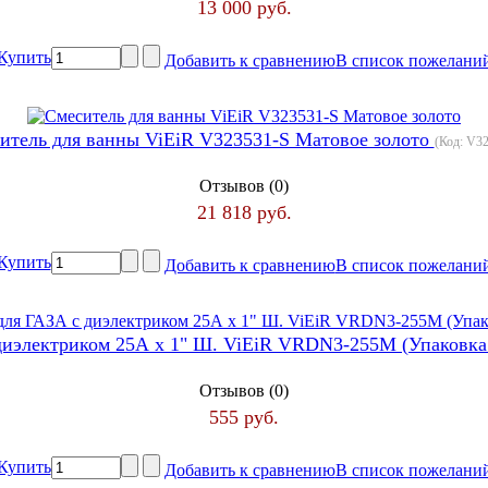
13 000 руб.
Купить
Добавить к сравнению
В список пожелани
итель для ванны ViEiR V323531-S Матовое золото
(Код:
V32
Отзывов (0)
21 818 руб.
Купить
Добавить к сравнению
В список пожелани
диэлектриком 25А х 1" Ш. ViEiR VRDN3-255M (Упаковка
Отзывов (0)
555 руб.
Купить
Добавить к сравнению
В список пожелани