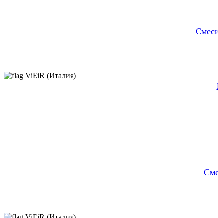
Cмеси
ViEiR (Италия)
Cме
ViEiR (Италия)