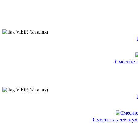
ViEiR (Италия)
Cмесител
ViEiR (Италия)
Cмеситель для кух