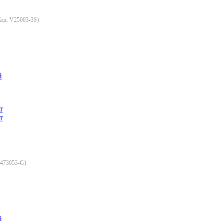
Код:
V25003-3S
)
й
473053-G
)
й