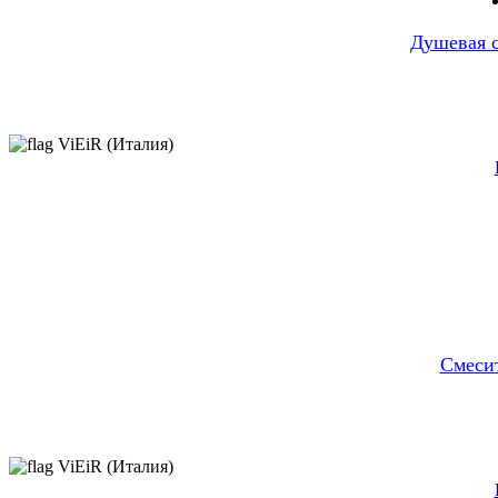
Душевая с
ViEiR (Италия)
Cмесит
ViEiR (Италия)