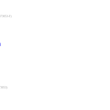
73053-F
)
й
3053
)