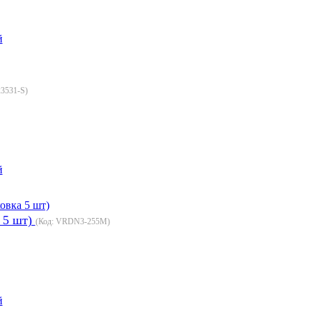
й
3531-S
)
й
 5 шт)
(Код:
VRDN3-255M
)
й