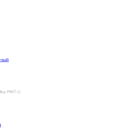
(Код:
Р0057-1
)
й