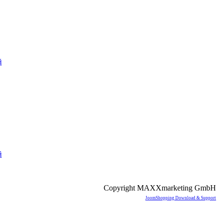
й
й
Copyright MAXXmarketing GmbH
JoomShopping Download & Support