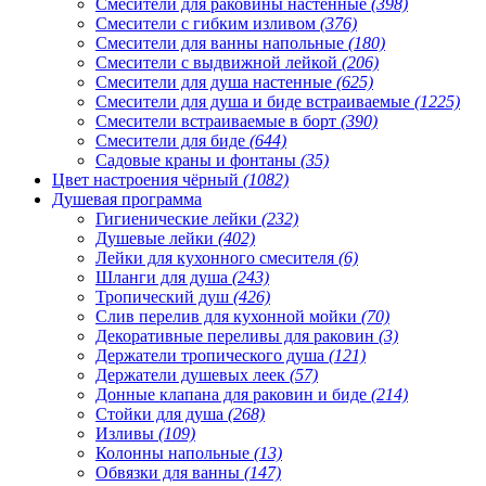
Смесители для раковины настенные
(398)
Смесители с гибким изливом
(376)
Смесители для ванны напольные
(180)
Смесители с выдвижной лейкой
(206)
Смесители для душа настенные
(625)
Смесители для душа и биде встраиваемые
(1225)
Смесители встраиваемые в борт
(390)
Смесители для биде
(644)
Садовые краны и фонтаны
(35)
Цвет настроения чёрный
(1082)
Душевая программа
Гигиенические лейки
(232)
Душевые лейки
(402)
Лейки для кухонного смесителя
(6)
Шланги для душа
(243)
Тропический душ
(426)
Слив перелив для кухонной мойки
(70)
Декоративные переливы для раковин
(3)
Держатели тропического душа
(121)
Держатели душевых леек
(57)
Донные клапана для раковин и биде
(214)
Стойки для душа
(268)
Изливы
(109)
Колонны напольные
(13)
Обвязки для ванны
(147)