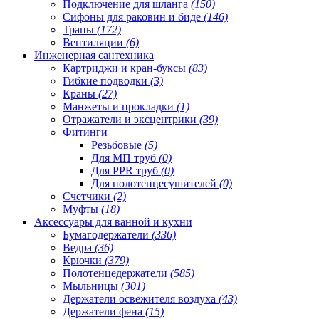
Подключение для шланга
(150)
Сифоны для раковин и биде
(146)
Трапы
(172)
Вентиляции
(6)
Инженерная сантехника
Картриджи и кран-буксы
(83)
Гибкие подводки
(3)
Краны
(27)
Манжеты и прокладки
(1)
Отражатели и эксцентрики
(39)
Фитинги
Резьбовые
(5)
Для МП труб
(0)
Для PPR труб
(0)
Для полотенцесушителей
(0)
Счетчики
(2)
Муфты
(18)
Аксессуары для ванной и кухни
Бумагодержатели
(336)
Ведра
(36)
Крючки
(379)
Полотенцедержатели
(585)
Мыльницы
(301)
Держатели освежителя воздуха
(43)
Держатели фена
(15)