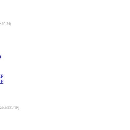
-10-34
)
й
БФ-10ББ-ПР
)