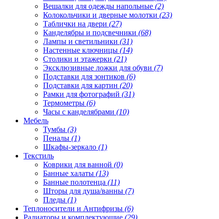
Вешалки для одежды напольные
(2)
Колокольчики и дверные молотки
(23)
Таблички на двери
(27)
Канделябры и подсвечники
(68)
Лампы и светильники
(31)
Настенные ключницы
(14)
Столики и этажерки
(21)
Эксклюзивные ложки для обуви
(7)
Подставки для зонтиков
(6)
Подставки для картин
(20)
Рамки для фотографий
(31)
Термометры
(6)
Часы с канделябрами
(10)
Мебель
Тумбы
(3)
Пеналы
(1)
Шкафы-зеркало
(1)
Текстиль
Коврики для ванной
(0)
Банные халаты
(13)
Банные полотенца
(11)
Шторы для душа/ванны
(7)
Пледы
(1)
Теплоносители и Антифризы
(6)
Радиаторы и комплектующие
(29)