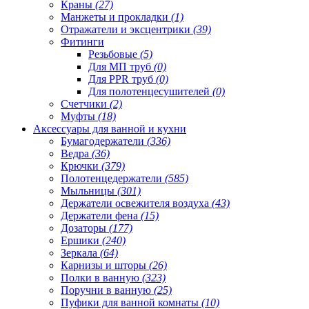
Краны
(27)
Манжеты и прокладки
(1)
Отражатели и эксцентрики
(39)
Фитинги
Резьбовые
(5)
Для МП труб
(0)
Для PPR труб
(0)
Для полотенцесушителей
(0)
Счетчики
(2)
Муфты
(18)
Аксессуары для ванной и кухни
Бумагодержатели
(336)
Ведра
(36)
Крючки
(379)
Полотенцедержатели
(585)
Мыльницы
(301)
Держатели освежителя воздуха
(43)
Держатели фена
(15)
Дозаторы
(177)
Ершики
(240)
Зеркала
(64)
Карнизы и шторы
(26)
Полки в ванную
(323)
Поручни в ванную
(25)
Пуфики для ванной комнаты
(10)