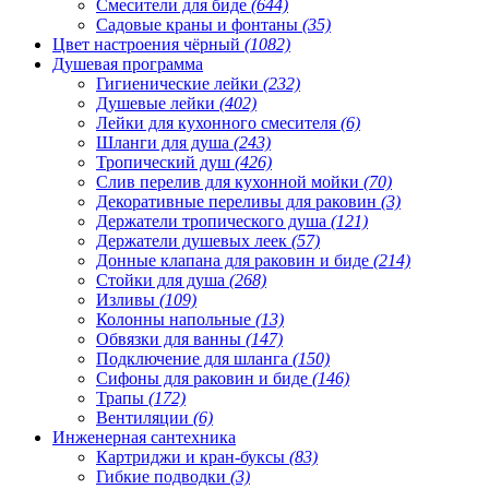
Смесители для биде
(644)
Садовые краны и фонтаны
(35)
Цвет настроения чёрный
(1082)
Душевая программа
Гигиенические лейки
(232)
Душевые лейки
(402)
Лейки для кухонного смесителя
(6)
Шланги для душа
(243)
Тропический душ
(426)
Слив перелив для кухонной мойки
(70)
Декоративные переливы для раковин
(3)
Держатели тропического душа
(121)
Держатели душевых леек
(57)
Донные клапана для раковин и биде
(214)
Стойки для душа
(268)
Изливы
(109)
Колонны напольные
(13)
Обвязки для ванны
(147)
Подключение для шланга
(150)
Сифоны для раковин и биде
(146)
Трапы
(172)
Вентиляции
(6)
Инженерная сантехника
Картриджи и кран-буксы
(83)
Гибкие подводки
(3)