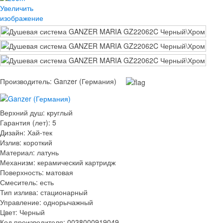
Увеличить
изображение
Производитель:
Ganzer (Германия)
Верхний душ
:
круглый
Гарантия (лет)
:
5
Дизайн
:
Хай-тек
Излив
:
короткий
Материал
:
латунь
Механизм
:
керамический картридж
Поверхность
:
матовая
Смеситель
:
есть
Тип излива
:
стационарный
Управление
:
однорычажный
Цвет
:
Черный
Код производителя
:
0038000919049