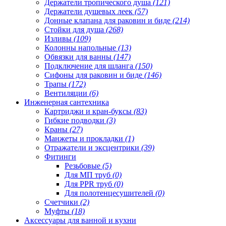
Держатели тропического душа
(121)
Держатели душевых леек
(57)
Донные клапана для раковин и биде
(214)
Стойки для душа
(268)
Изливы
(109)
Колонны напольные
(13)
Обвязки для ванны
(147)
Подключение для шланга
(150)
Сифоны для раковин и биде
(146)
Трапы
(172)
Вентиляции
(6)
Инженерная сантехника
Картриджи и кран-буксы
(83)
Гибкие подводки
(3)
Краны
(27)
Манжеты и прокладки
(1)
Отражатели и эксцентрики
(39)
Фитинги
Резьбовые
(5)
Для МП труб
(0)
Для PPR труб
(0)
Для полотенцесушителей
(0)
Счетчики
(2)
Муфты
(18)
Аксессуары для ванной и кухни