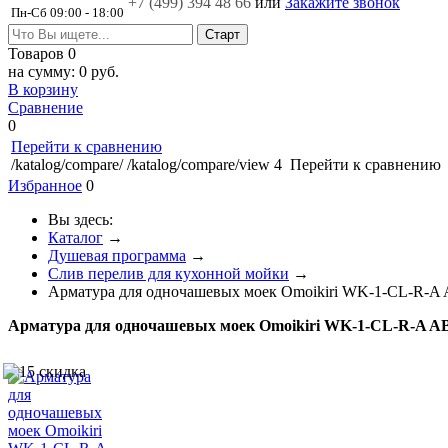
+7 (499)
394 48 66
или
Закажите звонок
Пн-Сб 09:00 - 18:00
Товаров
0
на сумму:
0 руб.
В корзину
Сравнение
0
Перейти к сравнению
/katalog/compare/
/katalog/compare/view
4
Перейти к сравнению
Избранное
0
Вы здесь:
Каталог
→
Душевая программа
→
Слив перелив для кухонной мойки
→
Арматура для одночашевых моек Omoikiri WK-1-CL-R-A 
Арматура для одночашевых моек Omoikiri WK-1-CL-R-A AB