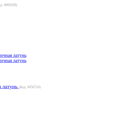
од:
4995058
)
я латунь
(Код:
4956724
)