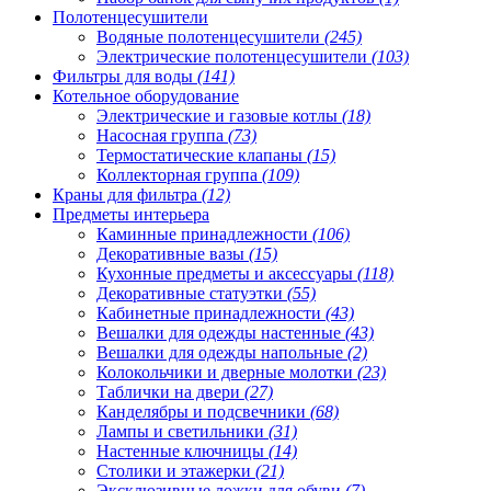
Полотенцесушители
Водяные полотенцесушители
(245)
Электрические полотенцесушители
(103)
Фильтры для воды
(141)
Котельное оборудование
Электрические и газовые котлы
(18)
Насосная группа
(73)
Термостатические клапаны
(15)
Коллекторная группа
(109)
Краны для фильтра
(12)
Предметы интерьера
Каминные принадлежности
(106)
Декоративные вазы
(15)
Кухонные предметы и аксессуары
(118)
Декоративные статуэтки
(55)
Кабинетные принадлежности
(43)
Вешалки для одежды настенные
(43)
Вешалки для одежды напольные
(2)
Колокольчики и дверные молотки
(23)
Таблички на двери
(27)
Канделябры и подсвечники
(68)
Лампы и светильники
(31)
Настенные ключницы
(14)
Столики и этажерки
(21)
Эксклюзивные ложки для обуви
(7)