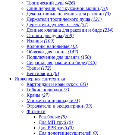
Тропический душ
(426)
Слив перелив для кухонной мойки
(70)
Декоративные переливы для раковин
(3)
Держатели тропического душа
(121)
Держатели душевых леек
(57)
Донные клапана для раковин и биде
(214)
Стойки для душа
(268)
Изливы
(109)
Колонны напольные
(13)
Обвязки для ванны
(147)
Подключение для шланга
(150)
Сифоны для раковин и биде
(146)
Трапы
(172)
Вентиляции
(6)
Инженерная сантехника
Картриджи и кран-буксы
(83)
Гибкие подводки
(3)
Краны
(27)
Манжеты и прокладки
(1)
Отражатели и эксцентрики
(39)
Фитинги
Резьбовые
(5)
Для МП труб
(0)
Для PPR труб
(0)
Для полотенцесушителей
(0)