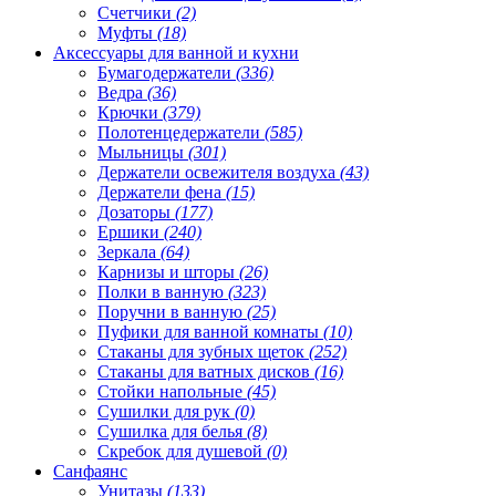
Счетчики
(2)
Муфты
(18)
Аксессуары для ванной и кухни
Бумагодержатели
(336)
Ведра
(36)
Крючки
(379)
Полотенцедержатели
(585)
Мыльницы
(301)
Держатели освежителя воздуха
(43)
Держатели фена
(15)
Дозаторы
(177)
Ершики
(240)
Зеркала
(64)
Карнизы и шторы
(26)
Полки в ванную
(323)
Поручни в ванную
(25)
Пуфики для ванной комнаты
(10)
Стаканы для зубных щеток
(252)
Стаканы для ватных дисков
(16)
Стойки напольные
(45)
Сушилки для рук
(0)
Сушилка для белья
(8)
Скребок для душевой
(0)
Санфаянс
Унитазы
(133)