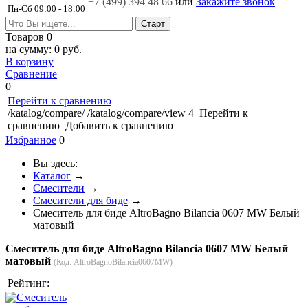
+7 (499)
394 48 66
или
Закажите звонок
Пн-Сб 09:00 - 18:00
Товаров
0
на сумму:
0 руб.
В корзину
Сравнение
0
Перейти к сравнению
/katalog/compare/
/katalog/compare/view
4
Перейти к
сравнению
Добавить к сравнению
Избранное
0
Вы здесь:
Каталог
→
Смесители
→
Смесители для биде
→
Смеситель для биде AltroBagno Bilancia 0607 MW Белый
матовый
Смеситель для биде AltroBagno Bilancia 0607 MW Белый
матовый
(Код:
AltroBagnoBilancia0607MW
)
Рейтинг: