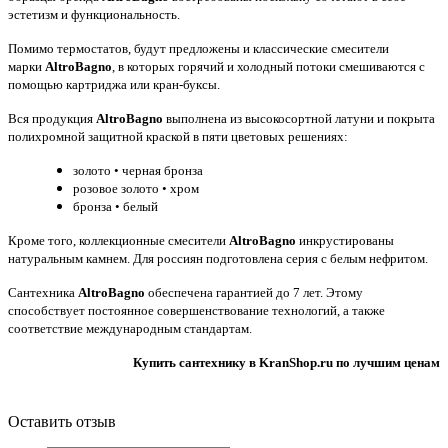
эстетизм и функциональность.
Помимо термостатов, будут предложены и классические смесители
марки
AltroBagno
, в которых горячий и холодный потоки смешиваются с
помощью картриджа или кран-буксы.
Вся продукция
AltroBagno
выполнена из высокосортной латуни и покрыта
полихромной защитной краской в пяти цветовых решениях:
золото • черная бронза
розовое золото • хром
бронза • белый
Кроме того, коллекционные смесители
AltroBagno
инкрустированы
натуральным камнем. Для россиян подготовлена серия с белым нефритом.
Сантехника
AltroBagno
обеспечена гарантией до 7 лет. Этому
способствует постоянное совершенствование технологий, а также
соответствие международным стандартам.
Купить сантехнику в KranShop.ru по лучшим ценам
Оставить отзыв