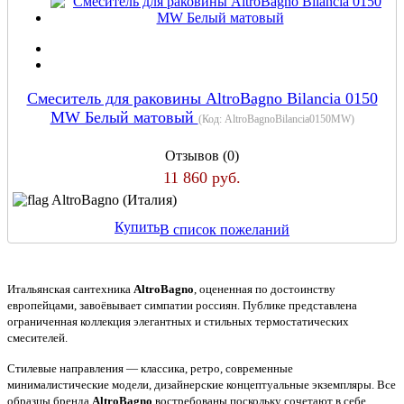
Смеситель для раковины AltroBagno Bilancia 0150
MW Белый матовый
(Код:
AltroBagnoBilancia0150MW
)
Отзывов (0)
11 860 руб.
AltroBagno (Италия)
Купить
В список пожеланий
Итальянская сантехника
AltroBagno
, оцененная по достоинству
европейцами, завоёвывает симпатии россиян. Публике представлена
ограниченная коллекция элегантных и стильных термостатических
смесителей.
Стилевые направления — классика, ретро, современные
минималистические модели, дизайнерские концептуальные экземпляры. Все
образцы бренда
AltroBagno
востребованы поскольку сочетают в себе