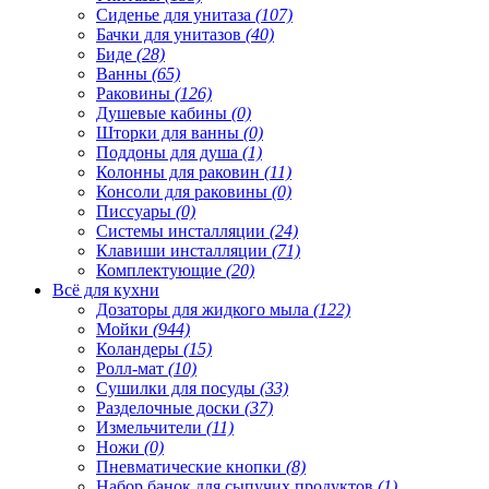
Сиденье для унитаза
(107)
Бачки для унитазов
(40)
Биде
(28)
Ванны
(65)
Раковины
(126)
Душевые кабины
(0)
Шторки для ванны
(0)
Поддоны для душа
(1)
Колонны для раковин
(11)
Консоли для раковины
(0)
Писсуары
(0)
Системы инсталляции
(24)
Клавиши инсталляции
(71)
Комплектующие
(20)
Всё для кухни
Дозаторы для жидкого мыла
(122)
Мойки
(944)
Коландеры
(15)
Ролл-мат
(10)
Сушилки для посуды
(33)
Разделочные доски
(37)
Измельчители
(11)
Ножи
(0)
Пневматические кнопки
(8)
Набор банок для сыпучих продуктов
(1)