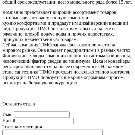
общий срок эксплуатации всего модельного ряда более 15 лет.
Компания
представл
яет
широкий ассортимент
товаров
,
которые сделают вашу ванную комнату
и
кухню
комфортн
ыми
и придадут
им
дизайнерский внешний
вид.
Продукция
TIMO позволят вам забыть о налете и
ржавчине, плохой подаче воды и прочих недостатках,
присущих некачественным товарам.
Сейчас компания TIMO заняла свое законное место на
мировом рынке. Он
а
владе
ет
предприятиями в разных частях
Финляндии. Заводы компании полностью автоматизированы,
человеческий фактор сведен до минимума. Цеха и конвейеры
регулярно обновляются на более современные. На каждом
этапе сантехника TIMO проходит несколько этапов контроля.
Продукция TIMO пользуется в Европе огромным спросом,
несмотря на большую конкуренцию.
Оставить отзыв
Имя
E-mail
Текст комментария