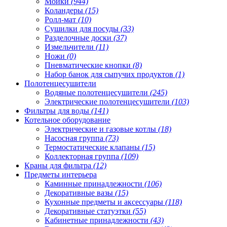
Мойки
(944)
Коландеры
(15)
Ролл-мат
(10)
Сушилки для посуды
(33)
Разделочные доски
(37)
Измельчители
(11)
Ножи
(0)
Пневматические кнопки
(8)
Набор банок для сыпучих продуктов
(1)
Полотенцесушители
Водяные полотенцесушители
(245)
Электрические полотенцесушители
(103)
Фильтры для воды
(141)
Котельное оборудование
Электрические и газовые котлы
(18)
Насосная группа
(73)
Термостатические клапаны
(15)
Коллекторная группа
(109)
Краны для фильтра
(12)
Предметы интерьера
Каминные принадлежности
(106)
Декоративные вазы
(15)
Кухонные предметы и аксессуары
(118)
Декоративные статуэтки
(55)
Кабинетные принадлежности
(43)