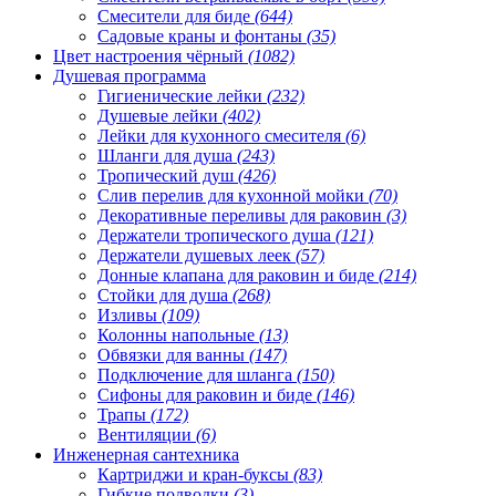
Смесители для биде
(644)
Садовые краны и фонтаны
(35)
Цвет настроения чёрный
(1082)
Душевая программа
Гигиенические лейки
(232)
Душевые лейки
(402)
Лейки для кухонного смесителя
(6)
Шланги для душа
(243)
Тропический душ
(426)
Слив перелив для кухонной мойки
(70)
Декоративные переливы для раковин
(3)
Держатели тропического душа
(121)
Держатели душевых леек
(57)
Донные клапана для раковин и биде
(214)
Стойки для душа
(268)
Изливы
(109)
Колонны напольные
(13)
Обвязки для ванны
(147)
Подключение для шланга
(150)
Сифоны для раковин и биде
(146)
Трапы
(172)
Вентиляции
(6)
Инженерная сантехника
Картриджи и кран-буксы
(83)
Гибкие подводки
(3)