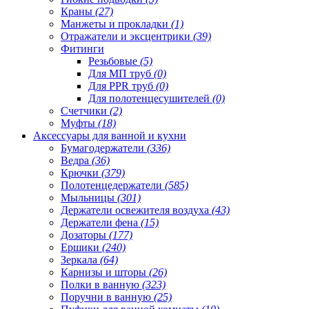
Краны
(27)
Манжеты и прокладки
(1)
Отражатели и эксцентрики
(39)
Фитинги
Резьбовые
(5)
Для МП труб
(0)
Для PPR труб
(0)
Для полотенцесушителей
(0)
Счетчики
(2)
Муфты
(18)
Аксессуары для ванной и кухни
Бумагодержатели
(336)
Ведра
(36)
Крючки
(379)
Полотенцедержатели
(585)
Мыльницы
(301)
Держатели освежителя воздуха
(43)
Держатели фена
(15)
Дозаторы
(177)
Ершики
(240)
Зеркала
(64)
Карнизы и шторы
(26)
Полки в ванную
(323)
Поручни в ванную
(25)