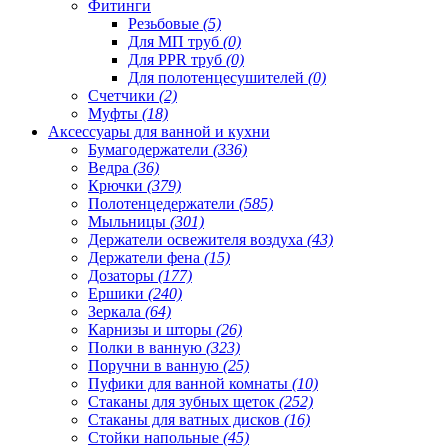
Фитинги
Резьбовые
(5)
Для МП труб
(0)
Для PPR труб
(0)
Для полотенцесушителей
(0)
Счетчики
(2)
Муфты
(18)
Аксессуары для ванной и кухни
Бумагодержатели
(336)
Ведра
(36)
Крючки
(379)
Полотенцедержатели
(585)
Мыльницы
(301)
Держатели освежителя воздуха
(43)
Держатели фена
(15)
Дозаторы
(177)
Ершики
(240)
Зеркала
(64)
Карнизы и шторы
(26)
Полки в ванную
(323)
Поручни в ванную
(25)
Пуфики для ванной комнаты
(10)
Стаканы для зубных щеток
(252)
Стаканы для ватных дисков
(16)
Стойки напольные
(45)