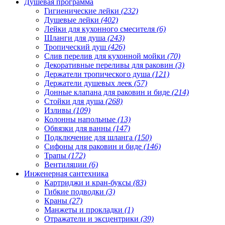
Душевая программа
Гигиенические лейки
(232)
Душевые лейки
(402)
Лейки для кухонного смесителя
(6)
Шланги для душа
(243)
Тропический душ
(426)
Слив перелив для кухонной мойки
(70)
Декоративные переливы для раковин
(3)
Держатели тропического душа
(121)
Держатели душевых леек
(57)
Донные клапана для раковин и биде
(214)
Стойки для душа
(268)
Изливы
(109)
Колонны напольные
(13)
Обвязки для ванны
(147)
Подключение для шланга
(150)
Сифоны для раковин и биде
(146)
Трапы
(172)
Вентиляции
(6)
Инженерная сантехника
Картриджи и кран-буксы
(83)
Гибкие подводки
(3)
Краны
(27)
Манжеты и прокладки
(1)
Отражатели и эксцентрики
(39)