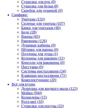
Сушилки для рук
(0)
Сушилка для белья
(8)
Скребок для душевой
(0)
Санфаянс
Унитазы
(133)
Сиденье для унитаза
(107)
Бачки для унитазов
(40)
Биде
(28)
Ванны
(65)
Раковины
(126)
Душевые кабины
(0)
Шторки для ванны
(0)
Поддоны для душа
(1)
Колонны для раковин
(11)
Консоли для раковины
(0)
Писсуары
(0)
Системы инсталляции
(24)
Клавиши инсталляции
(71)
Комплектующие
(20)
Всё для кухни
Дозаторы для жидкого мыла
(122)
Мойки
(944)
Коландеры
(15)
Ролл-мат
(10)
Сушилки для посуды
(33)