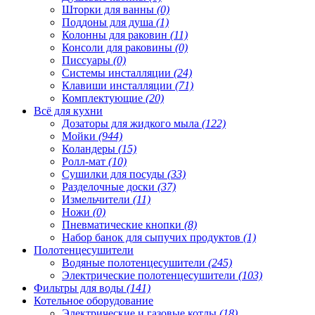
Шторки для ванны
(0)
Поддоны для душа
(1)
Колонны для раковин
(11)
Консоли для раковины
(0)
Писсуары
(0)
Системы инсталляции
(24)
Клавиши инсталляции
(71)
Комплектующие
(20)
Всё для кухни
Дозаторы для жидкого мыла
(122)
Мойки
(944)
Коландеры
(15)
Ролл-мат
(10)
Сушилки для посуды
(33)
Разделочные доски
(37)
Измельчители
(11)
Ножи
(0)
Пневматические кнопки
(8)
Набор банок для сыпучих продуктов
(1)
Полотенцесушители
Водяные полотенцесушители
(245)
Электрические полотенцесушители
(103)
Фильтры для воды
(141)
Котельное оборудование
Электрические и газовые котлы
(18)