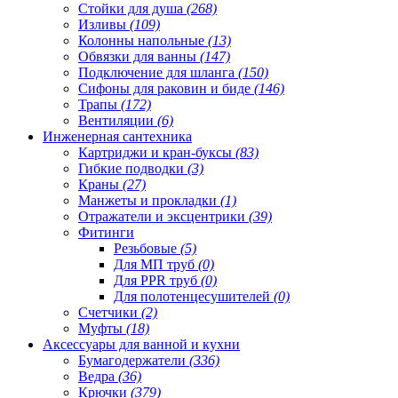
Стойки для душа
(268)
Изливы
(109)
Колонны напольные
(13)
Обвязки для ванны
(147)
Подключение для шланга
(150)
Сифоны для раковин и биде
(146)
Трапы
(172)
Вентиляции
(6)
Инженерная сантехника
Картриджи и кран-буксы
(83)
Гибкие подводки
(3)
Краны
(27)
Манжеты и прокладки
(1)
Отражатели и эксцентрики
(39)
Фитинги
Резьбовые
(5)
Для МП труб
(0)
Для PPR труб
(0)
Для полотенцесушителей
(0)
Счетчики
(2)
Муфты
(18)
Аксессуары для ванной и кухни
Бумагодержатели
(336)
Ведра
(36)
Крючки
(379)