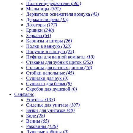
Полотенцедержатели
(585)
Мыльницы
(301)
Держатели освежителя воздуха
(43)
Держатели фена
(15)
Дозаторы
(177)
Ершики
(240)
Зеркала
(64)
Карнизы и шторы
(26)
Полки в ванную
(323)
Поручни в ванную
(25)
Пуфики для ванной комнаты
(10)
Стаканы для зубных щеток
(252)
Стаканы для ватных дисков
(16)
Стойки напольные
(45)
Сушилки для рук
(0)
Сушилка для белья
(8)
Скребок для душевой
(0)
Санфаянс
Унитазы
(133)
Сиденье для унитаза
(107)
Бачки для унитазов
(40)
Биде
(28)
Ванны
(65)
Раковины
(126)
Душевые кабины
(0)