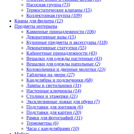
Насосная группа
(73)
Термостатические клапаны
(15)
Коллекторная группа
(109)
Краны для фильтра
(12)
Предметы интерьера
Каминные принадлежности
(106)
Декоративные вазы
(15)
Кухонные предметы и аксессуары
(118)
Декоративные статуэтки
(55)
Кабинетные принадлежности
(43)
Вешалки для одежды настенные
(43)
Вешалки для одежды напольные
(2)
Колокольчики и дверные молотки
(23)
Таблички на двери
(27)
Канделябры и подсвечники
(68)
Лампы и светильники
(31)
Настенные ключницы
(14)
Столики и этажерки
(21)
Эксклюзивные ложки для обуви
(7)
Подставки для зонтиков
(6)
Подставки для картин
(20)
Рамки для фотографий
(31)
Термометры
(6)
Часы с канделябрами
(10)
Мебель