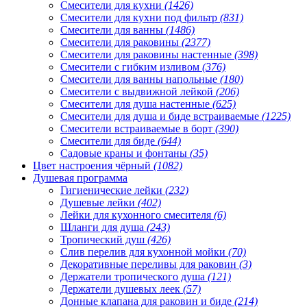
Смесители для кухни
(1426)
Смесители для кухни под фильтр
(831)
Смесители для ванны
(1486)
Смесители для раковины
(2377)
Смесители для раковины настенные
(398)
Смесители с гибким изливом
(376)
Смесители для ванны напольные
(180)
Смесители с выдвижной лейкой
(206)
Смесители для душа настенные
(625)
Смесители для душа и биде встраиваемые
(1225)
Смесители встраиваемые в борт
(390)
Смесители для биде
(644)
Садовые краны и фонтаны
(35)
Цвет настроения чёрный
(1082)
Душевая программа
Гигиенические лейки
(232)
Душевые лейки
(402)
Лейки для кухонного смесителя
(6)
Шланги для душа
(243)
Тропический душ
(426)
Слив перелив для кухонной мойки
(70)
Декоративные переливы для раковин
(3)
Держатели тропического душа
(121)
Держатели душевых леек
(57)
Донные клапана для раковин и биде
(214)