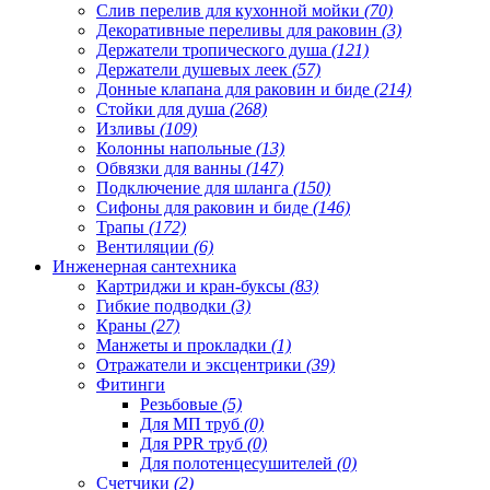
Слив перелив для кухонной мойки
(70)
Декоративные переливы для раковин
(3)
Держатели тропического душа
(121)
Держатели душевых леек
(57)
Донные клапана для раковин и биде
(214)
Стойки для душа
(268)
Изливы
(109)
Колонны напольные
(13)
Обвязки для ванны
(147)
Подключение для шланга
(150)
Сифоны для раковин и биде
(146)
Трапы
(172)
Вентиляции
(6)
Инженерная сантехника
Картриджи и кран-буксы
(83)
Гибкие подводки
(3)
Краны
(27)
Манжеты и прокладки
(1)
Отражатели и эксцентрики
(39)
Фитинги
Резьбовые
(5)
Для МП труб
(0)
Для PPR труб
(0)
Для полотенцесушителей
(0)
Счетчики
(2)