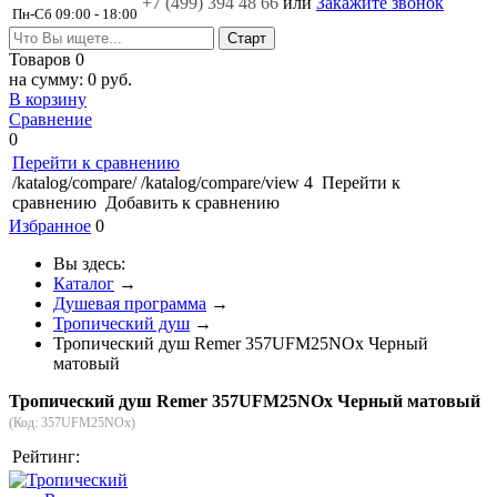
+7 (499)
394 48 66
или
Закажите звонок
Пн-Сб 09:00 - 18:00
Товаров
0
на сумму:
0 руб.
В корзину
Сравнение
0
Перейти к сравнению
/katalog/compare/
/katalog/compare/view
4
Перейти к
сравнению
Добавить к сравнению
Избранное
0
Вы здесь:
Каталог
→
Душевая программа
→
Тропический душ
→
Тропический душ Remer 357UFM25NOx Черный
матовый
Тропический душ Remer 357UFM25NOx Черный матовый
(Код:
357UFM25NOx
)
Рейтинг: