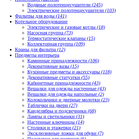
Водяные полотенцесушители
(245)
Электрические полотенцесушители
(103)
Фильтры для воды
(141)
Котельное оборудование
Электрические и газовые котлы
(18)
Насосная группа
(73)
Термостатические клапаны
(15)
Коллекторная группа
(109)
Краны для фильтра
(12)
Предметы интерьера
Каминные принадлежности
(106)
Декоративные вазы
(15)
Кухонные предметы и аксессуары
(118)
Декоративные статуэтки
(55)
Кабинетные принадлежности
(43)
Вешалки для одежды настенные
(43)
Вешалки для одежды напольные
(2)
Колокольчики и дверные молотки
(23)
Таблички на двери
(27)
Канделябры и подсвечники
(68)
Лампы и светильники
(31)
Настенные ключницы
(14)
Столики и этажерки
(21)
Эксклюзивные ложки для обуви
(7)
Подставки для зонтиков
(6)