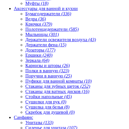
Муфты
(18)
Аксессуары для ванной и кухни
Бумагодержатели
(336)
Ведра
(36)
Крючки
(379)
Полотенцедержатели
(585)
Мыльницы
(301)
Держатели освежителя воздуха
(43)
Держатели фена
(15)
Дозаторы
(177)
Ершики
(240)
Зеркала
(64)
Карнизы и шторы
(26)
Полки в ванную
(323)
Поручни в ванную
(25)
Пуфики для ванной комнаты
(10)
Стаканы для зубных щеток
(252)
Стаканы для ватных дисков
(16)
Стойки напольные
(45)
Сушилки для рук
(0)
Сушилка для белья
(8)
Скребок для душевой
(0)
Санфаянс
Унитазы
(133)
Сиденье для унитаза
(107)