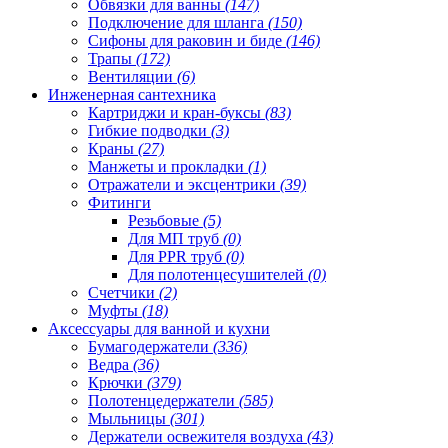
Обвязки для ванны
(147)
Подключение для шланга
(150)
Сифоны для раковин и биде
(146)
Трапы
(172)
Вентиляции
(6)
Инженерная сантехника
Картриджи и кран-буксы
(83)
Гибкие подводки
(3)
Краны
(27)
Манжеты и прокладки
(1)
Отражатели и эксцентрики
(39)
Фитинги
Резьбовые
(5)
Для МП труб
(0)
Для PPR труб
(0)
Для полотенцесушителей
(0)
Счетчики
(2)
Муфты
(18)
Аксессуары для ванной и кухни
Бумагодержатели
(336)
Ведра
(36)
Крючки
(379)
Полотенцедержатели
(585)
Мыльницы
(301)
Держатели освежителя воздуха
(43)