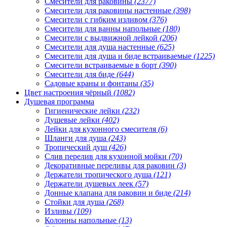
Смесители для раковины
(2377)
Смесители для раковины настенные
(398)
Смесители с гибким изливом
(376)
Смесители для ванны напольные
(180)
Смесители с выдвижной лейкой
(206)
Смесители для душа настенные
(625)
Смесители для душа и биде встраиваемые
(1225)
Смесители встраиваемые в борт
(390)
Смесители для биде
(644)
Садовые краны и фонтаны
(35)
Цвет настроения чёрный
(1082)
Душевая программа
Гигиенические лейки
(232)
Душевые лейки
(402)
Лейки для кухонного смесителя
(6)
Шланги для душа
(243)
Тропический душ
(426)
Слив перелив для кухонной мойки
(70)
Декоративные переливы для раковин
(3)
Держатели тропического душа
(121)
Держатели душевых леек
(57)
Донные клапана для раковин и биде
(214)
Стойки для душа
(268)
Изливы
(109)
Колонны напольные
(13)