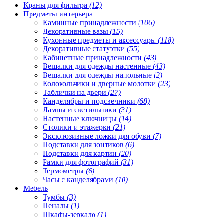
Краны для фильтра
(12)
Предметы интерьера
Каминные принадлежности
(106)
Декоративные вазы
(15)
Кухонные предметы и аксессуары
(118)
Декоративные статуэтки
(55)
Кабинетные принадлежности
(43)
Вешалки для одежды настенные
(43)
Вешалки для одежды напольные
(2)
Колокольчики и дверные молотки
(23)
Таблички на двери
(27)
Канделябры и подсвечники
(68)
Лампы и светильники
(31)
Настенные ключницы
(14)
Столики и этажерки
(21)
Эксклюзивные ложки для обуви
(7)
Подставки для зонтиков
(6)
Подставки для картин
(20)
Рамки для фотографий
(31)
Термометры
(6)
Часы с канделябрами
(10)
Мебель
Тумбы
(3)
Пеналы
(1)
Шкафы-зеркало
(1)