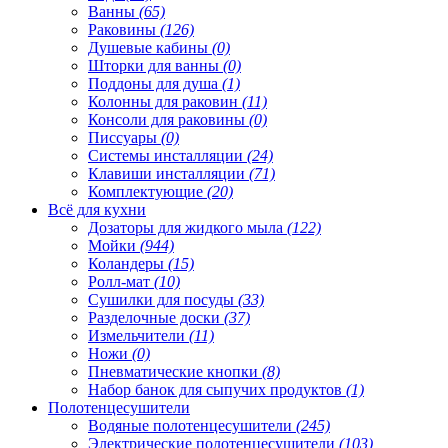
Ванны
(65)
Раковины
(126)
Душевые кабины
(0)
Шторки для ванны
(0)
Поддоны для душа
(1)
Колонны для раковин
(11)
Консоли для раковины
(0)
Писсуары
(0)
Системы инсталляции
(24)
Клавиши инсталляции
(71)
Комплектующие
(20)
Всё для кухни
Дозаторы для жидкого мыла
(122)
Мойки
(944)
Коландеры
(15)
Ролл-мат
(10)
Сушилки для посуды
(33)
Разделочные доски
(37)
Измельчители
(11)
Ножи
(0)
Пневматические кнопки
(8)
Набор банок для сыпучих продуктов
(1)
Полотенцесушители
Водяные полотенцесушители
(245)
Электрические полотенцесушители
(103)