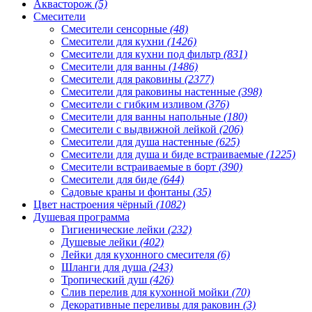
Аквасторож
(5)
Смесители
Смесители сенсорные
(48)
Смесители для кухни
(1426)
Смесители для кухни под фильтр
(831)
Смесители для ванны
(1486)
Смесители для раковины
(2377)
Смесители для раковины настенные
(398)
Смесители с гибким изливом
(376)
Смесители для ванны напольные
(180)
Смесители с выдвижной лейкой
(206)
Смесители для душа настенные
(625)
Смесители для душа и биде встраиваемые
(1225)
Смесители встраиваемые в борт
(390)
Смесители для биде
(644)
Садовые краны и фонтаны
(35)
Цвет настроения чёрный
(1082)
Душевая программа
Гигиенические лейки
(232)
Душевые лейки
(402)
Лейки для кухонного смесителя
(6)
Шланги для душа
(243)
Тропический душ
(426)
Слив перелив для кухонной мойки
(70)
Декоративные переливы для раковин
(3)