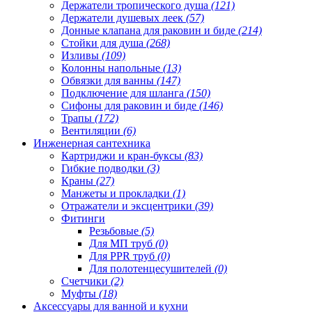
Держатели тропического душа
(121)
Держатели душевых леек
(57)
Донные клапана для раковин и биде
(214)
Стойки для душа
(268)
Изливы
(109)
Колонны напольные
(13)
Обвязки для ванны
(147)
Подключение для шланга
(150)
Сифоны для раковин и биде
(146)
Трапы
(172)
Вентиляции
(6)
Инженерная сантехника
Картриджи и кран-буксы
(83)
Гибкие подводки
(3)
Краны
(27)
Манжеты и прокладки
(1)
Отражатели и эксцентрики
(39)
Фитинги
Резьбовые
(5)
Для МП труб
(0)
Для PPR труб
(0)
Для полотенцесушителей
(0)
Счетчики
(2)
Муфты
(18)
Аксессуары для ванной и кухни