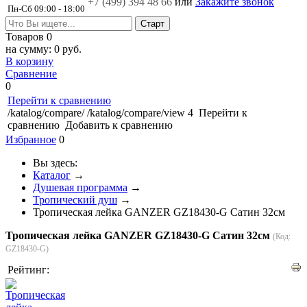
+7 (499)
394 48 66
или
Закажите звонок
Пн-Сб 09:00 - 18:00
Товаров
0
на сумму:
0 руб.
В корзину
Сравнение
0
Перейти к сравнению
/katalog/compare/
/katalog/compare/view
4
Перейти к
сравнению
Добавить к сравнению
Избранное
0
Вы здесь:
Каталог
→
Душевая программа
→
Тропический душ
→
Тропическая лейка GANZER GZ18430-G Сатин 32см
Тропическая лейка GANZER GZ18430-G Сатин 32см
(Код:
GZ18430-G
)
Рейтинг: