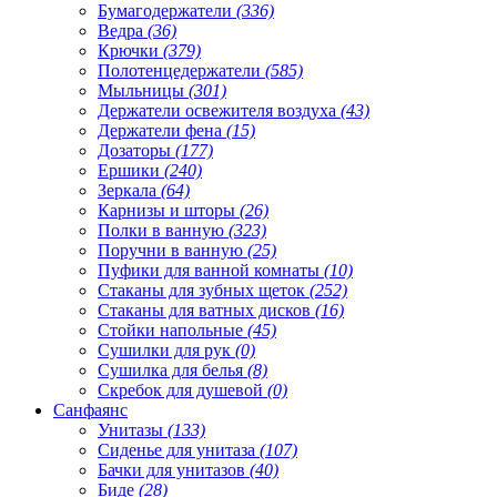
Бумагодержатели
(336)
Ведра
(36)
Крючки
(379)
Полотенцедержатели
(585)
Мыльницы
(301)
Держатели освежителя воздуха
(43)
Держатели фена
(15)
Дозаторы
(177)
Ершики
(240)
Зеркала
(64)
Карнизы и шторы
(26)
Полки в ванную
(323)
Поручни в ванную
(25)
Пуфики для ванной комнаты
(10)
Стаканы для зубных щеток
(252)
Стаканы для ватных дисков
(16)
Стойки напольные
(45)
Сушилки для рук
(0)
Сушилка для белья
(8)
Скребок для душевой
(0)
Санфаянс
Унитазы
(133)
Сиденье для унитаза
(107)
Бачки для унитазов
(40)
Биде
(28)