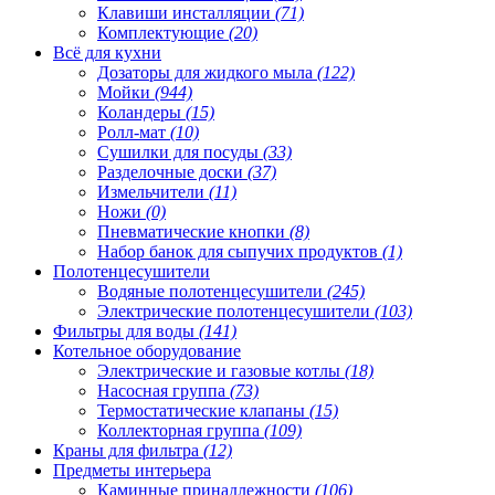
Клавиши инсталляции
(71)
Комплектующие
(20)
Всё для кухни
Дозаторы для жидкого мыла
(122)
Мойки
(944)
Коландеры
(15)
Ролл-мат
(10)
Сушилки для посуды
(33)
Разделочные доски
(37)
Измельчители
(11)
Ножи
(0)
Пневматические кнопки
(8)
Набор банок для сыпучих продуктов
(1)
Полотенцесушители
Водяные полотенцесушители
(245)
Электрические полотенцесушители
(103)
Фильтры для воды
(141)
Котельное оборудование
Электрические и газовые котлы
(18)
Насосная группа
(73)
Термостатические клапаны
(15)
Коллекторная группа
(109)
Краны для фильтра
(12)
Предметы интерьера
Каминные принадлежности
(106)