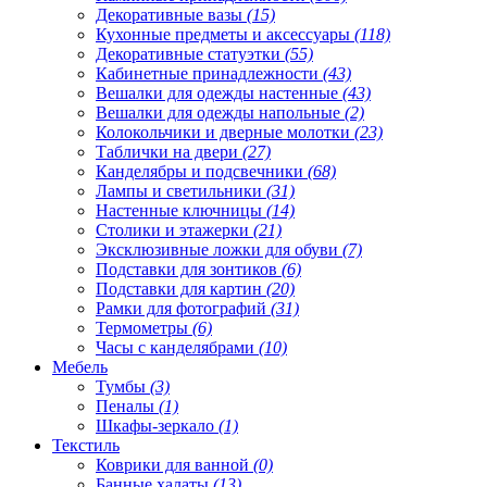
Декоративные вазы
(15)
Кухонные предметы и аксессуары
(118)
Декоративные статуэтки
(55)
Кабинетные принадлежности
(43)
Вешалки для одежды настенные
(43)
Вешалки для одежды напольные
(2)
Колокольчики и дверные молотки
(23)
Таблички на двери
(27)
Канделябры и подсвечники
(68)
Лампы и светильники
(31)
Настенные ключницы
(14)
Столики и этажерки
(21)
Эксклюзивные ложки для обуви
(7)
Подставки для зонтиков
(6)
Подставки для картин
(20)
Рамки для фотографий
(31)
Термометры
(6)
Часы с канделябрами
(10)
Мебель
Тумбы
(3)
Пеналы
(1)
Шкафы-зеркало
(1)
Текстиль
Коврики для ванной
(0)
Банные халаты
(13)