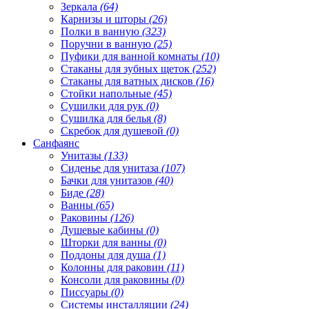
Зеркала
(64)
Карнизы и шторы
(26)
Полки в ванную
(323)
Поручни в ванную
(25)
Пуфики для ванной комнаты
(10)
Стаканы для зубных щеток
(252)
Стаканы для ватных дисков
(16)
Стойки напольные
(45)
Сушилки для рук
(0)
Сушилка для белья
(8)
Скребок для душевой
(0)
Санфаянс
Унитазы
(133)
Сиденье для унитаза
(107)
Бачки для унитазов
(40)
Биде
(28)
Ванны
(65)
Раковины
(126)
Душевые кабины
(0)
Шторки для ванны
(0)
Поддоны для душа
(1)
Колонны для раковин
(11)
Консоли для раковины
(0)
Писсуары
(0)
Системы инсталляции
(24)