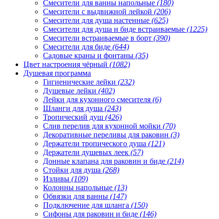
Смесители для ванны напольные
(180)
Смесители с выдвижной лейкой
(206)
Смесители для душа настенные
(625)
Смесители для душа и биде встраиваемые
(1225)
Смесители встраиваемые в борт
(390)
Смесители для биде
(644)
Садовые краны и фонтаны
(35)
Цвет настроения чёрный
(1082)
Душевая программа
Гигиенические лейки
(232)
Душевые лейки
(402)
Лейки для кухонного смесителя
(6)
Шланги для душа
(243)
Тропический душ
(426)
Слив перелив для кухонной мойки
(70)
Декоративные переливы для раковин
(3)
Держатели тропического душа
(121)
Держатели душевых леек
(57)
Донные клапана для раковин и биде
(214)
Стойки для душа
(268)
Изливы
(109)
Колонны напольные
(13)
Обвязки для ванны
(147)
Подключение для шланга
(150)
Сифоны для раковин и биде
(146)