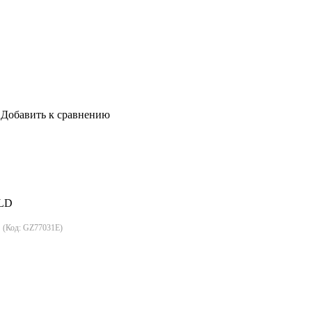
Добавить к сравнению
OLD
D
(Код:
GZ77031E
)