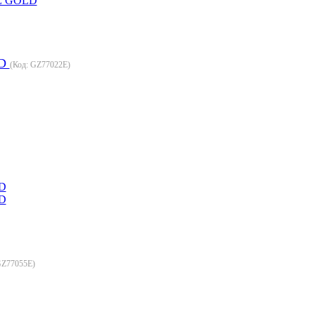
LD
(Код:
GZ77022E
)
Z77055E
)