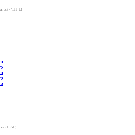
од:
GZ77111-E
)
Z77112-E
)