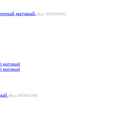
 Черный матовый
(Код:
SE870303560
)
овый
(Код:
SE830102560
)