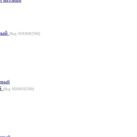
овый
(Код:
SE830402560
)
ый
(Код:
SE840102560
)