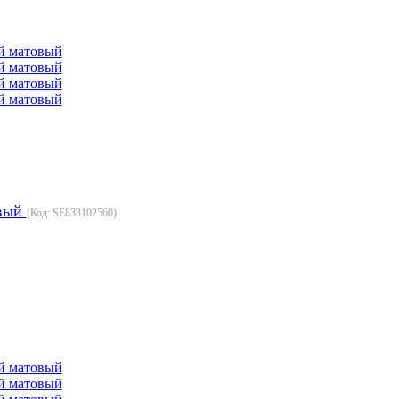
овый
(Код:
SE833102560
)