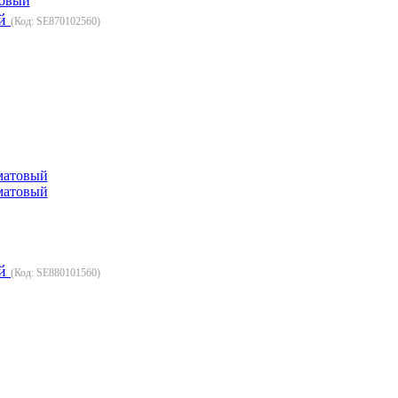
ый
(Код:
SE870102560
)
ый
(Код:
SE880101560
)