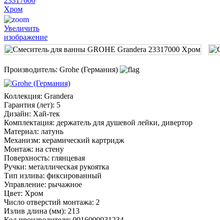
Увеличить
изображение
Производитель:
Grohe (Германия)
Коллекция
:
Grandera
Гарантия (лет)
:
5
Дизайн
:
Хай-тек
Комплектация
:
держатель для душевой лейки, дивертор
Материал
:
латунь
Механизм
:
керамический картридж
Монтаж
:
на стену
Поверхность
:
глянцевая
Ручки
:
металлическая рукоятка
Тип излива
:
фиксированный
Управление
:
рычажное
Цвет
:
Хром
Число отверстий монтажа
:
2
Излив длина (мм)
:
213
Код производителя
:
0016000931234