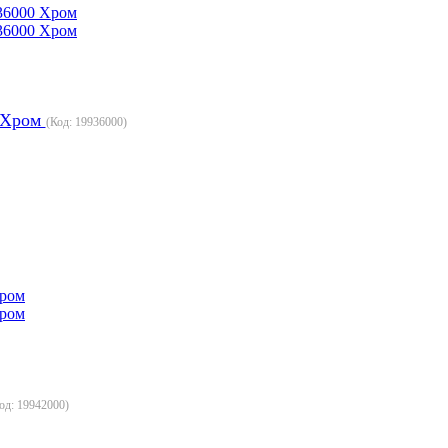
0 Хром
(Код:
19936000
)
од:
19942000
)