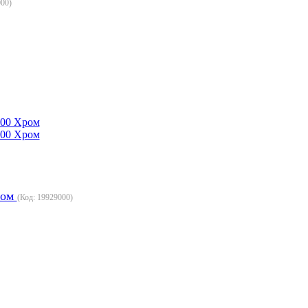
000
)
ром
(Код:
19929000
)