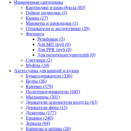
Инженерная сантехника
Картриджи и кран-буксы
(83)
Гибкие подводки
(3)
Краны
(27)
Манжеты и прокладки
(1)
Отражатели и эксцентрики
(39)
Фитинги
Резьбовые
(5)
Для МП труб
(0)
Для PPR труб
(0)
Для полотенцесушителей
(0)
Счетчики
(2)
Муфты
(18)
Аксессуары для ванной и кухни
Бумагодержатели
(336)
Ведра
(36)
Крючки
(379)
Полотенцедержатели
(585)
Мыльницы
(301)
Держатели освежителя воздуха
(43)
Держатели фена
(15)
Дозаторы
(177)
Ершики
(240)
Зеркала
(64)
Карнизы и шторы
(26)