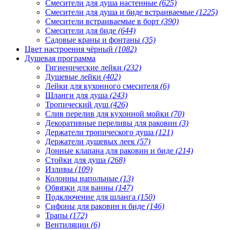
Смесители для душа настенные
(625)
Смесители для душа и биде встраиваемые
(1225)
Смесители встраиваемые в борт
(390)
Смесители для биде
(644)
Садовые краны и фонтаны
(35)
Цвет настроения чёрный
(1082)
Душевая программа
Гигиенические лейки
(232)
Душевые лейки
(402)
Лейки для кухонного смесителя
(6)
Шланги для душа
(243)
Тропический душ
(426)
Слив перелив для кухонной мойки
(70)
Декоративные переливы для раковин
(3)
Держатели тропического душа
(121)
Держатели душевых леек
(57)
Донные клапана для раковин и биде
(214)
Стойки для душа
(268)
Изливы
(109)
Колонны напольные
(13)
Обвязки для ванны
(147)
Подключение для шланга
(150)
Сифоны для раковин и биде
(146)
Трапы
(172)
Вентиляции
(6)