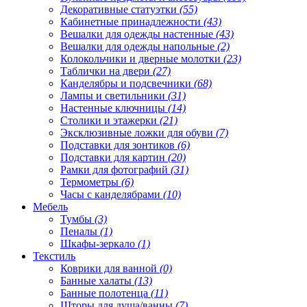
Декоративные статуэтки
(55)
Кабинетные принадлежности
(43)
Вешалки для одежды настенные
(43)
Вешалки для одежды напольные
(2)
Колокольчики и дверные молотки
(23)
Таблички на двери
(27)
Канделябры и подсвечники
(68)
Лампы и светильники
(31)
Настенные ключницы
(14)
Столики и этажерки
(21)
Эксклюзивные ложки для обуви
(7)
Подставки для зонтиков
(6)
Подставки для картин
(20)
Рамки для фотографий
(31)
Термометры
(6)
Часы с канделябрами
(10)
Мебель
Тумбы
(3)
Пеналы
(1)
Шкафы-зеркало
(1)
Текстиль
Коврики для ванной
(0)
Банные халаты
(13)
Банные полотенца
(11)
Шторы для душа/ванны
(7)