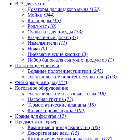
Всё для кухни
Дозаторы для жидкого мыла
(122)
Мойки
(944)
Коландеры
(15)
Ролл-мат
(10)
Сушилки для посуды
(33)
Разделочные доски
(37)
Измельчители
(11)
Ножи
(0)
Пневматические кнопки
(8)
Набор банок для сыпучих продуктов
(1)
Полотенцесушители
Водяные полотенцесушители
(245)
Электрические полотенцесушители
(103)
Фильтры для воды
(141)
Котельное оборудование
Электрические и газовые котлы
(18)
Насосная группа
(73)
Термостатические клапаны
(15)
Коллекторная группа
(109)
Краны для фильтра
(12)
Предметы интерьера
Каминные принадлежности
(106)
Декоративные вазы
(15)
Кухонные предметы и аксессуары
(118)