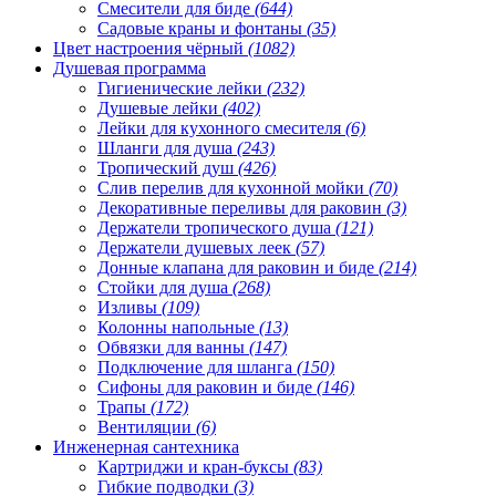
Смесители для биде
(644)
Садовые краны и фонтаны
(35)
Цвет настроения чёрный
(1082)
Душевая программа
Гигиенические лейки
(232)
Душевые лейки
(402)
Лейки для кухонного смесителя
(6)
Шланги для душа
(243)
Тропический душ
(426)
Слив перелив для кухонной мойки
(70)
Декоративные переливы для раковин
(3)
Держатели тропического душа
(121)
Держатели душевых леек
(57)
Донные клапана для раковин и биде
(214)
Стойки для душа
(268)
Изливы
(109)
Колонны напольные
(13)
Обвязки для ванны
(147)
Подключение для шланга
(150)
Сифоны для раковин и биде
(146)
Трапы
(172)
Вентиляции
(6)
Инженерная сантехника
Картриджи и кран-буксы
(83)
Гибкие подводки
(3)