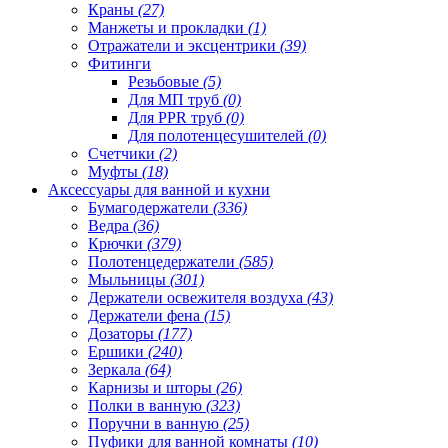
Краны
(27)
Манжеты и прокладки
(1)
Отражатели и эксцентрики
(39)
Фитинги
Резьбовые
(5)
Для МП труб
(0)
Для PPR труб
(0)
Для полотенцесушителей
(0)
Счетчики
(2)
Муфты
(18)
Аксессуары для ванной и кухни
Бумагодержатели
(336)
Ведра
(36)
Крючки
(379)
Полотенцедержатели
(585)
Мыльницы
(301)
Держатели освежителя воздуха
(43)
Держатели фена
(15)
Дозаторы
(177)
Ершики
(240)
Зеркала
(64)
Карнизы и шторы
(26)
Полки в ванную
(323)
Поручни в ванную
(25)
Пуфики для ванной комнаты
(10)